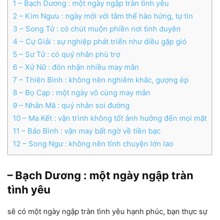
1
– Bạch Dương : một ngày ngập tràn tình yêu
2
– Kim Ngưu : ngày mới với tâm thế hào hứng, tự tin
3
– Song Tử : có chút muộn phiền nơi tình duyên
4
– Cự Giải : sự nghiệp phát triển như diều gặp gió
5
– Sư Tử : có quý nhân phù trợ
6
– Xử Nữ : đón nhận nhiều may mắn
7
– Thiên Bình : không nên nghiêm khắc, gượng ép
8
– Bọ Cạp : một ngày vô cùng may mắn
9
– Nhân Mã : quý nhân soi đường
10
– Ma Kết : vận trình không tốt ảnh hưởng đến mọi mặt
11
– Bảo Bình : vận may bất ngờ về tiền bạc
12
– Song Ngư : không nên tính chuyện lớn lao
– Bạch Dương : một ngày ngập tràn
tình yêu
sẽ có một ngày ngập tràn tình yêu hạnh phúc, bạn thực sự