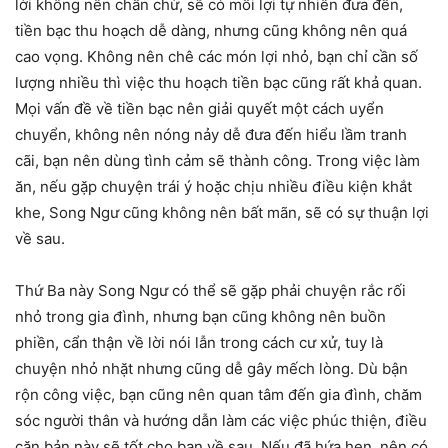
lời không nên chần chừ, sẽ có mối lợi tự nhiên đưa đến,
tiền bạc thu hoạch dễ dàng, nhưng cũng không nên quá
cao vọng. Không nên chê các món lợi nhỏ, bạn chỉ cần số
lượng nhiều thì việc thu hoạch tiền bạc cũng rất khả quan.
Mọi vấn đề về tiền bạc nên giải quyết một cách uyển
chuyển, không nên nóng nảy dễ đưa đến hiểu lầm tranh
cãi, bạn nên dùng tình cảm sẽ thành công. Trong việc làm
ăn, nếu gặp chuyện trái ý hoặc chịu nhiều điều kiện khắt
khe, Song Ngư cũng không nên bất mãn, sẽ có sự thuận lợi
về sau.
Thứ Ba này Song Ngư có thể sẽ gặp phải chuyện rắc rối
nhỏ trong gia đình, nhưng bạn cũng không nên buồn
phiền, cẩn thận về lời nói lẫn trong cách cư xử, tuy là
chuyện nhỏ nhặt nhưng cũng dễ gây mếch lòng. Dù bận
rộn công việc, bạn cũng nên quan tâm đến gia đình, chăm
sóc người thân và hướng dẫn làm các việc phúc thiện, điều
căn bản này sẽ tốt cho bạn về sau. Nếu đã hứa hẹn, nên có