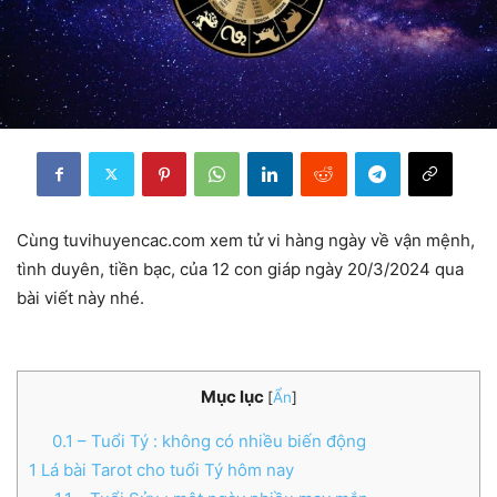
Cùng tuvihuyencac.com xem tử vi hàng ngày về vận mệnh,
tình duyên, tiền bạc, của 12 con giáp ngày 20/3/2024 qua
bài viết này nhé.
Mục lục
[
Ẩn
]
0.1
– Tuổi Tý : không có nhiều biến động
1
Lá bài Tarot cho tuổi Tý hôm nay