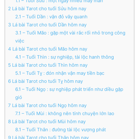
1.1
– Tuổi Sửu : một ngày nhiều may mắn
2
Lá bài Tarot cho tuổi Sửu hôm nay
2.1
– Tuổi Dần : vận đỏ vây quanh
3
Lá bài Tarot cho tuổi Dần hôm nay
3.1
– Tuổi Mão : gặp một vài rắc rối nhỏ trong công
việc
4
Lá bài Tarot cho tuổi Mão hôm nay
4.1
– Tuổi Thìn : sự nghiệp, tài lộc hanh thông
5
Lá bài Tarot cho tuổi Thìn hôm nay
5.1
– Tuổi Tỵ : đón nhận vận may tiền bạc
6
Lá bài Tarot cho tuổi Tỵ hôm nay
6.1
– Tuổi Ngọ : sự nghiệp phát triển như diều gặp
gió
7
Lá bài Tarot cho tuổi Ngọ hôm nay
7.1
– Tuổi Mùi : không nên tính chuyện lớn lao
8
Lá bài Tarot cho tuổi Mùi hôm nay
8.1
– Tuổi Thân : đường tài lộc vượng phát
9
Lá bài Tarot cho tuổi Thân hôm nay