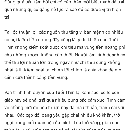
Đừng quá bận tâm bởi chỉ có bản thân mới biết mình đã trải
qua những gì, cố gắng nỗ lực ra sao để có được vị trí hiện
tại.
Tài lộc thuận lợi, các nguồn thu tăng vì bản mệnh có nhiều
cơ hội kiếm tiền nhưng đây cũng là lý do khiến cho Tuổi
Thìn không kiểm soát được chi tiêu mà vung tiền hoang phí
cho những khoản không cần thiết. Người làm kinh doanh có
thể thu lợi nhuận lớn trong ngày như chi tiêu cũng không
phải là ít. Kiểm soát tài chính tốt chính là chìa khóa để mở
cánh cửa thành công bền vững.
Vận trình tình duyên của Tuổi Thìn lại kém sắc, có lẽ con
giáp này sẽ phải trải qua nhiều cung bậc cảm xúc. Tình cảm
vợ chồng mới đó hòa thuận nay đã mâu thuẫn, tranh cãi với
nhau. Các cặp đôi đang yêu gặp phải nhiều khó khăn, trở
ngại trong mối quan hệ của mình. Lửa thử vàng, gian nan