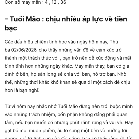
Con số may mắn : 4 , 12 , 36
– Tuổi Mão : chịu nhiều áp lực về tiền
bạc
Các dấu hiệu chiêm tinh học vào ngày hôm nay, Thứ
ba 02/06/2026, cho thấy những vấn đề về cảm xúc trở
thành một thách thức với , bạn trở nên dễ xúc động và mất
bình tĩnh hơn những ngày khác. May mắn thay, bạn có gia
đình ở bên, họ sẵn lòng sẻ chia với bạn, hỗ trợ bạn. Nhờ
thế, những thời khắc khó khăn sẽ qua đi một cách dễ chịu
hơn là bạn nghĩ.
Tử vi hôm nay nhắc nhở Tuổi Mão đừng nên trói buộc mình
vào những trách nhiệm, bổn phận không đáng phải quan
tâm, nếu bạn muốn có những phút rảnh rang và vui vẻ. Hãy
gạt bỏ mọi muộn phiền, âu lo sang một bên và hướng tới
những giá trị tích cực của đời sống, bạn sẽ thấy rằng rồi từ