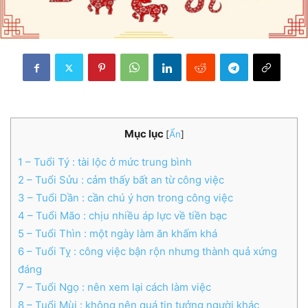
Mục lục
[
Ẩn
]
1
– Tuổi Tý : tài lộc ở mức trung bình
2
– Tuổi Sửu : cảm thấy bất an từ công việc
3
– Tuổi Dần : cần chú ý hơn trong công việc
4
– Tuổi Mão : chịu nhiều áp lực về tiền bạc
5
– Tuổi Thìn : một ngày làm ăn khấm khá
6
– Tuổi Tỵ : công việc bận rộn nhưng thành quả xứng
đáng
7
– Tuổi Ngọ : nên xem lại cách làm việc
8
– Tuổi Mùi : không nên quá tin tưởng người khác