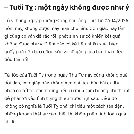
– Tuổi Tỵ : một ngày không được như ý
Tử vi hàng ngày phương Đông nói rằng Thứ Tư 02/04/2025
hôm nay, không được may mắn cho lắm. Con giáp này làm
gì cũng có vấn đề rắc rối, phát sinh sự cố khiến kết quả
không được như ý. Điềm báo có kẻ tiểu nhân xuất hiện
quấy phá nên bao công sức và cố gắng của bản thân đều
tiêu tan hết.
Tài lộc của Tuổi Tỵ trong ngày Thứ Tư này cũng không quá
dồi dào, con giáp này không nên chi tiêu bừa bãi dù thu
nhập có tốt tới đâu nhưng nếu cứ mua sắm hoang phí thì rất
dễ phải rơi vào tình trạng thiếu trước hụt sau. Điều đó
không có nghĩa là Tuổi Tỵ phải chi tiêu một cách tằn tiện,
những khoản thật sự cần thiết thì không nên tính toán quá
chi li.