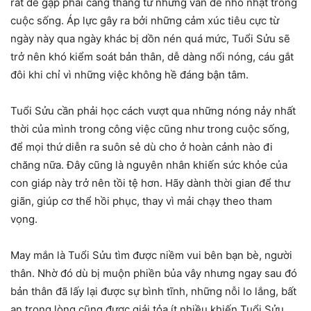
rất dễ gặp phải căng thẳng từ những vấn đề nhỏ nhặt trong
cuộc sống. Áp lực gây ra bởi những cảm xúc tiêu cực từ
ngày này qua ngày khác bị dồn nén quá mức, Tuổi Sửu sẽ
trở nên khó kiểm soát bản thân, dễ dàng nổi nóng, cáu gắt
đôi khi chỉ vì những việc không hề đáng bận tâm.
Tuổi Sửu cần phải học cách vượt qua những nóng nảy nhất
thời của mình trong công việc cũng như trong cuộc sống,
để mọi thứ diễn ra suôn sẻ dù cho ở hoàn cảnh nào đi
chăng nữa. Đây cũng là nguyên nhân khiến sức khỏe của
con giáp này trở nên tồi tệ hơn. Hãy dành thời gian để thư
giãn, giúp cơ thể hồi phục, thay vì mải chạy theo tham
vọng.
May mắn là Tuổi Sửu tìm được niềm vui bên bạn bè, người
thân. Nhờ đó dù bị muộn phiền bủa vây nhưng ngay sau đó
bản thân đã lấy lại được sự bình tĩnh, những nỗi lo lắng, bất
an trong lòng cũng được giải tỏa ít nhiều khiến Tuổi Sửu