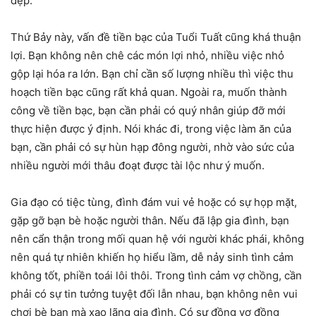
đẹp.
Thứ Bảy này, vấn đề tiền bạc của Tuổi Tuất cũng khá thuận
lợi. Bạn không nên chê các món lợi nhỏ, nhiều việc nhỏ
gộp lại hóa ra lớn. Bạn chỉ cần số lượng nhiều thì việc thu
hoạch tiền bạc cũng rất khả quan. Ngoài ra, muốn thành
công về tiền bạc, bạn cần phải có quý nhân giúp đỡ mới
thực hiện được ý định. Nói khác đi, trong việc làm ăn của
bạn, cần phải có sự hùn hạp đông người, nhờ vào sức của
nhiều người mới thâu đoạt được tài lộc như ý muốn.
Gia đạo có tiệc tùng, đình đám vui vẻ hoặc có sự họp mặt,
gặp gỡ bạn bè hoặc người thân. Nếu đã lập gia đình, bạn
nên cẩn thận trong mối quan hệ với người khác phái, không
nên quá tự nhiên khiến họ hiểu lầm, dễ nảy sinh tình cảm
không tốt, phiền toái lôi thôi. Trong tình cảm vợ chồng, cần
phải có sự tin tưởng tuyệt đối lẫn nhau, bạn không nên vui
chơi bè bạn mà xao lãng gia đình. Có sự đồng vợ đồng