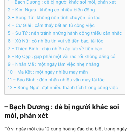
1
– Bạch Dương : dễ bị người khác soi mói, phán xét
2
– Kim Ngưu : không có nhiều biến động
3
– Song Tử : không nên tính chuyện lớn lao
4
– Cự Giải : cảm thấy bất an từ công việc
5
– Sư Tử : nên tránh những hành động thiếu cân nhắc
6
– Xử Nữ : có nhiều tin vui về tiền bạc, tài lộc
7
– Thiên Bình : chịu nhiều áp lực về tiền bạc
8
– Bọ Cạp : gặp phải một vài rắc rối không đáng có
9
– Nhân Mã : một ngày làm việc nhẹ nhàng
10
– Ma Kết : một ngày nhiều may mắn
11
– Bảo Bình : đón nhận nhiều vận may tài lộc
12
– Song Ngư : đạt nhiều thành tích trong công việc
– Bạch Dương : dễ bị người khác soi
mói, phán xét
Tử vi ngày mới của 12 cung hoàng đạo cho biết trong ngày