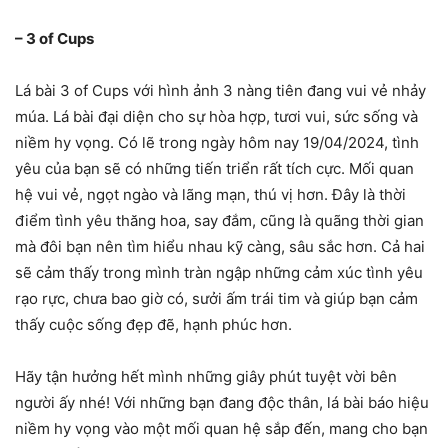
– 3 of Cups
Lá bài 3 of Cups với hình ảnh 3 nàng tiên đang vui vẻ nhảy
múa. Lá bài đại diện cho sự hòa hợp, tươi vui, sức sống và
niềm hy vọng. Có lẽ trong ngày hôm nay 19/04/2024, tình
yêu của bạn sẽ có những tiến triển rất tích cực. Mối quan
hệ vui vẻ, ngọt ngào và lãng mạn, thú vị hơn. Đây là thời
điểm tình yêu thăng hoa, say đắm, cũng là quãng thời gian
mà đôi bạn nên tìm hiểu nhau kỹ càng, sâu sắc hơn. Cả hai
sẽ cảm thấy trong mình tràn ngập những cảm xúc tình yêu
rạo rực, chưa bao giờ có, sưởi ấm trái tim và giúp bạn cảm
thấy cuộc sống đẹp đẽ, hạnh phúc hơn.
Hãy tận hưởng hết mình những giây phút tuyệt vời bên
người ấy nhé! Với những bạn đang độc thân, lá bài báo hiệu
niềm hy vọng vào một mối quan hệ sắp đến, mang cho bạn