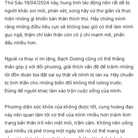
Thứ Sáu 19/04/2024 này, hung tinh tác động nên rất dễ bị
người khác soi mói, phán xét, song hãy cứ thư giãn và thực
hiện những gì khiến bản thân thích thú. Hãy chứng minh
rằng những điều tiêu cực sẽ không bao giờ có thể làm mình
gục ngã, thậm chí bản thân còn có ý chí mạnh mẽ, phấn
đấu nhiều hơn.
Ngoài ra thay vì im lặng, Bạch Dương cũng có thể thẳng
thắn góp ý với đối phương, giải thích vấn đề để tránh những
lời đồn đoán bịa đặt sai sự thật về mình bị lan xa. Hãy chuẩn
bị tinh thần cho những biến đổi không thể lường trước.
Đừng để người khác làm xáo trộn cuộc sống của mình.
Phương diện sức khỏe của không được tốt, cung hoàng đạo
này nên quan tâm tới cơ thể của mình nhiều hơn tránh tình
trạng bản thân trở nên mệt mỏi, trầm cảm. Không nên uống
quá nhiều cà phê trong một ngày bởi nó có thể mang lại