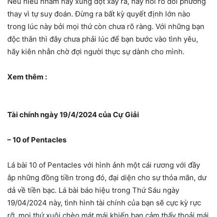
Nếu hiểu nhầm hay xung đột xảy ra, hãy hỏi rõ đối phương
thay vì tự suy đoán. Đừng ra bất kỳ quyết định lớn nào
trong lúc này bởi mọi thứ còn chưa rõ ràng. Với những bạn
độc thân thì đây chưa phải lúc để bạn bước vào tình yêu,
hãy kiên nhẫn chờ đợi người thực sự dành cho mình.
Xem thêm :
Tài chính ngày 19/4/2024 của Cự Giải
– 10 of Pentacles
Lá bài 10 of Pentacles với hình ảnh một cái rương với đầy
ắp những đồng tiền trong đó, đại diện cho sự thỏa mãn, dư
dả về tiền bạc. Lá bài báo hiệu trong Thứ Sáu ngày
19/04/2024 này, tình hình tài chính của bạn sẽ cực kỳ rực
rỡ, mọi thứ xuôi chèo mát mái khiến bạn cảm thấy thoải mái