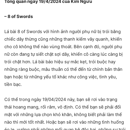
Tổng quan ngày 19/4/2024 của Kim Ngưu
– 8 of Swords
Lá bài 8 of Swords với hình ảnh người phụ nữ bị trói bằng
chiếc dây thừng cũng những thanh kiếm vây quanh, khiến
cho cô không thể nào vùng thoát. Bên cạnh đó, người phụ
nữ còn đang tự siết chặt sợi dây, khiến cô càng lúc càng bị
trói chặt hơn. Lá bài báo hiệu sự mắc kẹt, trói buộc hay
những ràng buộc, mâu thuẫn có thể đến từ chính bản thân
bạn hoặc từ những yếu tố khác như công việc, tình yêu,
tiền bạc.
Có thể trong ngày 19/04/2024 này, bạn sẽ rơi vào trạng
thái hoang mang, rối rắm, vô định. Có thể bạn sẽ phải đối
mặt với những lựa chọn khó khăn, không biết phải làm thế
nào thì mới tốt nhất. Hoặc bạn sẽ rơi vào những tình huống
éo le, vướng phải những mối quan hệ độc hại, những sự trói