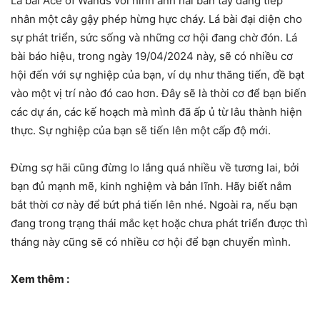
Lá bài Ace of Wands với hình ảnh hai bàn tay đang tiếp
nhân một cây gậy phép hừng hực cháy. Lá bài đại diện cho
sự phát triển, sức sống và những cơ hội đang chờ đón. Lá
bài báo hiệu, trong ngày 19/04/2024 này, sẽ có nhiều cơ
hội đến với sự nghiệp của bạn, ví dụ như thăng tiến, đề bạt
vào một vị trí nào đó cao hơn. Đây sẽ là thời cơ để bạn biến
các dự án, các kế hoạch mà mình đã ấp ủ từ lâu thành hiện
thực. Sự nghiệp của bạn sẽ tiến lên một cấp độ mới.
Đừng sợ hãi cũng đừng lo lắng quá nhiều về tương lai, bởi
bạn đủ mạnh mẽ, kinh nghiệm và bản lĩnh. Hãy biết nắm
bắt thời cơ này để bứt phá tiến lên nhé. Ngoài ra, nếu bạn
đang trong trạng thái mắc kẹt hoặc chưa phát triển được thì
tháng này cũng sẽ có nhiều cơ hội để bạn chuyển mình.
Xem thêm :