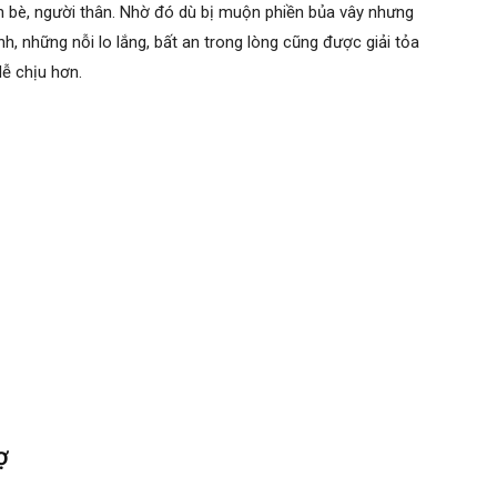
n bè, người thân. Nhờ đó dù bị muộn phiền bủa vây nhưng
nh, những nỗi lo lắng, bất an trong lòng cũng được giải tỏa
ễ chịu hơn.
ợ