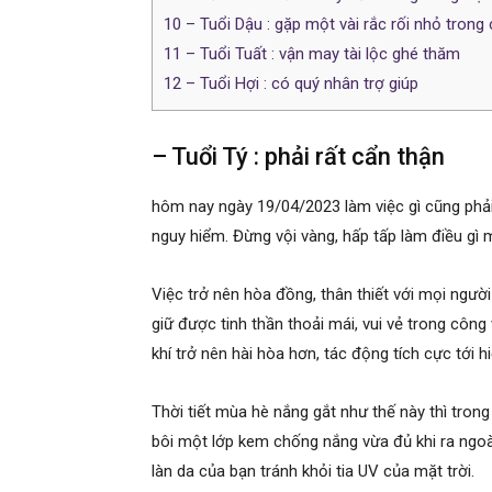
10
– Tuổi Dậu : gặp một vài rắc rối nhỏ trong
11
– Tuổi Tuất : vận may tài lộc ghé thăm
12
– Tuổi Hợi : có quý nhân trợ giúp
– Tuổi Tý : phải rất cẩn thận
hôm nay ngày 19/04/2023 làm việc gì cũng phải
nguy hiểm. Đừng vội vàng, hấp tấp làm điều gì 
Việc trở nên hòa đồng, thân thiết với mọi người
giữ được tinh thần thoải mái, vui vẻ trong công
khí trở nên hài hòa hơn, tác động tích cực tới 
Thời tiết mùa hè nắng gắt như thế này thì tron
bôi một lớp kem chống nắng vừa đủ khi ra ngoà
làn da của bạn tránh khỏi tia UV của mặt trời.