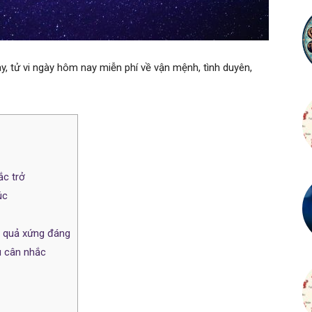
, tử vi ngày hôm nay miễn phí về vận mệnh, tình duyên,
ắc trở
úc
h quả xứng đáng
u cân nhắc