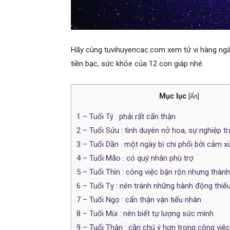
Hãy cùng tuvihuyencac.com xem tử vi hàng ngày
tiền bạc, sức khỏe của 12 con giáp nhé.
Mục lục
[
Ẩn
]
1
– Tuổi Tý : phải rất cẩn thận
2
– Tuổi Sửu : tình duyên nở hoa, sự nghiệp tr
3
– Tuổi Dần : một ngày bị chi phối bởi cảm x
4
– Tuổi Mão : có quý nhân phù trợ
5
– Tuổi Thìn : công việc bận rộn nhưng thàn
6
– Tuổi Tỵ : nên tránh những hành động thiế
7
– Tuổi Ngọ : cẩn thận vận tiểu nhân
8
– Tuổi Mùi : nên biết tự lượng sức mình
9
– Tuổi Thân : cần chú ý hơn trong công việc