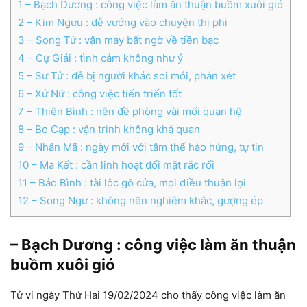
1
– Bạch Dương : công việc làm ăn thuận buồm xuôi gió
2
– Kim Ngưu : dễ vướng vào chuyện thị phi
3
– Song Tử : vận may bất ngờ về tiền bạc
4
– Cự Giải : tình cảm không như ý
5
– Sư Tử : dễ bị người khác soi mói, phán xét
6
– Xử Nữ : công việc tiến triển tốt
7
– Thiên Bình : nên đề phòng vài mối quan hệ
8
– Bọ Cạp : vận trình không khả quan
9
– Nhân Mã : ngày mới với tâm thế hào hứng, tự tin
10
– Ma Kết : cần linh hoạt đối mặt rắc rối
11
– Bảo Bình : tài lộc gõ cửa, mọi điều thuận lợi
12
– Song Ngư : không nên nghiêm khắc, gượng ép
– Bạch Dương : công việc làm ăn thuận
buồm xuôi gió
Tử vi ngày Thứ Hai 19/02/2024 cho thấy công việc làm ăn