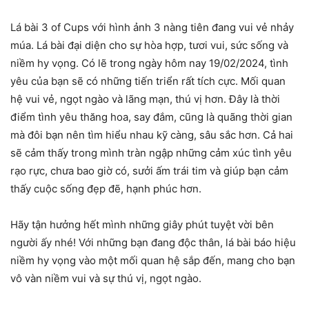
Lá bài 3 of Cups với hình ảnh 3 nàng tiên đang vui vẻ nhảy
múa. Lá bài đại diện cho sự hòa hợp, tươi vui, sức sống và
niềm hy vọng. Có lẽ trong ngày hôm nay 19/02/2024, tình
yêu của bạn sẽ có những tiến triển rất tích cực. Mối quan
hệ vui vẻ, ngọt ngào và lãng mạn, thú vị hơn. Đây là thời
điểm tình yêu thăng hoa, say đắm, cũng là quãng thời gian
mà đôi bạn nên tìm hiểu nhau kỹ càng, sâu sắc hơn. Cả hai
sẽ cảm thấy trong mình tràn ngập những cảm xúc tình yêu
rạo rực, chưa bao giờ có, sưởi ấm trái tim và giúp bạn cảm
thấy cuộc sống đẹp đẽ, hạnh phúc hơn.
Hãy tận hưởng hết mình những giây phút tuyệt vời bên
người ấy nhé! Với những bạn đang độc thân, lá bài báo hiệu
niềm hy vọng vào một mối quan hệ sắp đến, mang cho bạn
vô vàn niềm vui và sự thú vị, ngọt ngào.