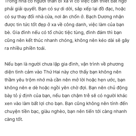
Trong nhà có người thân đi xa vì có việc cần thiết bất ngờ
phải giải quyết. Bạn có sự di dời, sắp xếp lại đồ đạc, hoặc
có sự thay đổi nhà cửa, nơi ăn chốn ở. Bạch Dương nhận
được tin tức tốt đẹp ở xa về công danh, việc làm của bạn
bè. Gia đình nếu có tổ chức tiệc tùng, đình đám thì bạn
cũng nên kết thúc nhanh chóng, không nên kéo dài sẽ gây
ra nhiều phiền toái.
Nếu bạn là người chưa lập gia đình, vận trình về phương
diện tình cảm vào Thứ Hai này cho thấy bạn không nên
thầm yêu trộm nhớ mà cần nên mở lời hoặc hẹn ước, bạn
không nên e dè hoặc ngồi yên chờ đợi. Bạn nên chủ động
bày tỏ ý định của bạn, nếu bạn chậm trễ sẽ có người khác
xen vào làm bất lợi cho bạn. Bạn cũng không nên tính đến
chuyện tiền bạc, giàu nghèo, bạn nên tiến tới càng nhanh
càng tốt.