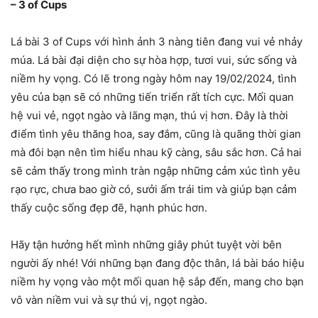
– 3 of Cups
Lá bài 3 of Cups với hình ảnh 3 nàng tiên đang vui vẻ nhảy
múa. Lá bài đại diện cho sự hòa hợp, tươi vui, sức sống và
niềm hy vọng. Có lẽ trong ngày hôm nay 19/02/2024, tình
yêu của bạn sẽ có những tiến triển rất tích cực. Mối quan
hệ vui vẻ, ngọt ngào và lãng mạn, thú vị hơn. Đây là thời
điểm tình yêu thăng hoa, say đắm, cũng là quãng thời gian
mà đôi bạn nên tìm hiểu nhau kỹ càng, sâu sắc hơn. Cả hai
sẽ cảm thấy trong mình tràn ngập những cảm xúc tình yêu
rạo rực, chưa bao giờ có, sưởi ấm trái tim và giúp bạn cảm
thấy cuộc sống đẹp đẽ, hạnh phúc hơn.
Hãy tận hưởng hết mình những giây phút tuyệt vời bên
người ấy nhé! Với những bạn đang độc thân, lá bài báo hiệu
niềm hy vọng vào một mối quan hệ sắp đến, mang cho bạn
vô vàn niềm vui và sự thú vị, ngọt ngào.