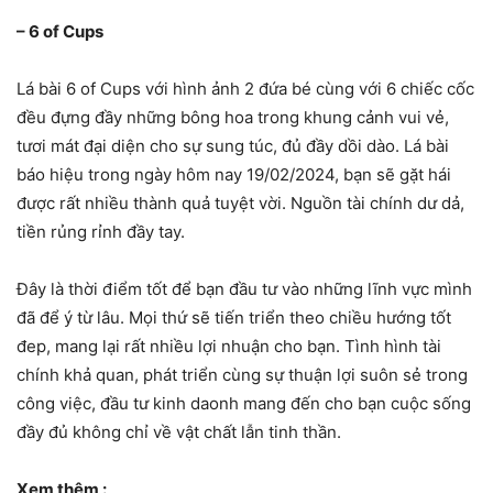
– 6 of Cups
Lá bài 6 of Cups với hình ảnh 2 đứa bé cùng với 6 chiếc cốc
đều đựng đầy những bông hoa trong khung cảnh vui vẻ,
tươi mát đại diện cho sự sung túc, đủ đầy dồi dào. Lá bài
báo hiệu trong ngày hôm nay 19/02/2024, bạn sẽ gặt hái
được rất nhiều thành quả tuyệt vời. Nguồn tài chính dư dả,
tiền rủng rỉnh đầy tay.
Đây là thời điểm tốt để bạn đầu tư vào những lĩnh vực mình
đã để ý từ lâu. Mọi thứ sẽ tiến triển theo chiều hướng tốt
đep, mang lại rất nhiều lợi nhuận cho bạn. Tình hình tài
chính khả quan, phát triển cùng sự thuận lợi suôn sẻ trong
công việc, đầu tư kinh daonh mang đến cho bạn cuộc sống
đầy đủ không chỉ về vật chất lẫn tinh thần.
Xem thêm :