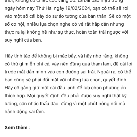
thôi, không có chiếc cốc vàng đó. Lá bài báo hiệu trong
ngày hôm nay Thứ Hai ngày 19/02/2024, bạn có thể sẽ rơi
vào một số cái bẫy do sự ảo tưởng của bản thân. Sẽ có một
số cơ hội, nhiều lựa chọn nghe có vẻ rất hấp dẫn nhưng
thực ra lại không hề như sự thực, hoàn toàn trái ngược với
suy nghĩ của bạn.
Hãy tỉnh táo để không bị mắc bẫy, và hãy nhớ rằng, không
có thứ gì miễn phí cả, vậy nên đừng quá tham lam, để cái lợi
trước mắt dẫn mình vào con đường sai trái. Ngoài ra, có thể
bạn cũng sẽ phải đối mặt với những lựa chọn, quyết định.
Hãy cố gắng giữ một cái đầu lạnh để lựa chọn phương án
thích hợp. Mọi quyết định đều phải được suy nghĩ thật kỹ
lưỡng, cân nhắc thấu đáo, đừng vì một phút nông nổi mà
hành động sai lầm.
Xem thêm :