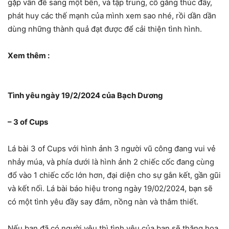
gặp vấn đề sang một bên, và tập trung, cố gắng thúc đẩy,
phát huy các thế mạnh của mình xem sao nhé, rồi dần dần
dùng những thành quả đạt được để cải thiện tình hình.
Xem thêm :
Tình yêu ngày 19/2/2024 của Bạch Dương
– 3 of Cups
Lá bài 3 of Cups với hình ảnh 3 người vũ công đang vui vẻ
nhảy múa, và phía dưới là hình ảnh 2 chiếc cốc đang cùng
đổ vào 1 chiếc cốc lớn hơn, đại diện cho sự gắn kết, gần gũi
và kết nối. Lá bài báo hiệu trong ngày 19/02/2024, bạn sẽ
có một tình yêu đầy say đắm, nồng nàn và thắm thiết.
Nếu bạn đã có người yêu thì tình yêu của bạn sẽ thăng hoa