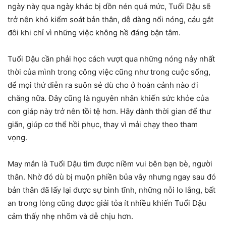
ngày này qua ngày khác bị dồn nén quá mức, Tuổi Dậu sẽ
trở nên khó kiểm soát bản thân, dễ dàng nổi nóng, cáu gắt
đôi khi chỉ vì những việc không hề đáng bận tâm.
Tuổi Dậu cần phải học cách vượt qua những nóng nảy nhất
thời của mình trong công việc cũng như trong cuộc sống,
để mọi thứ diễn ra suôn sẻ dù cho ở hoàn cảnh nào đi
chăng nữa. Đây cũng là nguyên nhân khiến sức khỏe của
con giáp này trở nên tồi tệ hơn. Hãy dành thời gian để thư
giãn, giúp cơ thể hồi phục, thay vì mải chạy theo tham
vọng.
May mắn là Tuổi Dậu tìm được niềm vui bên bạn bè, người
thân. Nhờ đó dù bị muộn phiền bủa vây nhưng ngay sau đó
bản thân đã lấy lại được sự bình tĩnh, những nỗi lo lắng, bất
an trong lòng cũng được giải tỏa ít nhiều khiến Tuổi Dậu
cảm thấy nhẹ nhõm và dễ chịu hơn.