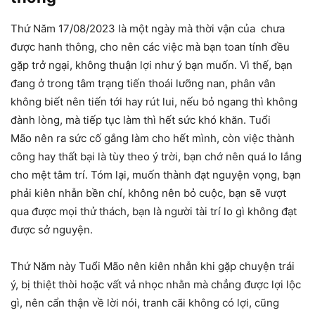
Thứ Năm 17/08/2023 là một ngày mà thời vận của chưa
được hanh thông, cho nên các việc mà bạn toan tính đều
gặp trở ngại, không thuận lợi như ý bạn muốn. Vì thế, bạn
đang ở trong tâm trạng tiến thoái lưỡng nan, phân vân
không biết nên tiến tới hay rút lui, nếu bỏ ngang thì không
đành lòng, mà tiếp tục làm thì hết sức khó khăn. Tuổi
Mão nên ra sức cố gắng làm cho hết mình, còn việc thành
công hay thất bại là tùy theo ý trời, bạn chớ nên quá lo lắng
cho mệt tâm trí. Tóm lại, muốn thành đạt nguyện vọng, bạn
phải kiên nhẫn bền chí, không nên bỏ cuộc, bạn sẽ vượt
qua được mọi thử thách, bạn là người tài trí lo gì không đạt
được sở nguyện.
Thứ Năm này Tuổi Mão nên kiên nhẫn khi gặp chuyện trái
ý, bị thiệt thòi hoặc vất vả nhọc nhằn mà chẳng được lợi lộc
gì, nên cẩn thận về lời nói, tranh cãi không có lợi, cũng