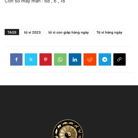
Con số may mắn : 68 , 6 , 18
TAGS
tử vi 2023
tử vi con giáp hàng ngày
Tử vi hàng ngày