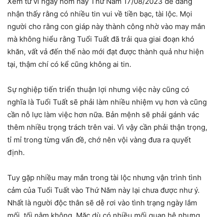
Xem tử vi ngày hôm nay Thứ Năm 17/08/2023 dễ dàng
nhận thấy rằng có nhiều tin vui về tiền bạc, tài lộc. Mọi
người cho rằng con giáp này thành công nhờ vào may mắn
mà không hiểu rằng Tuổi Tuất đã trải qua giai đoạn khó
khăn, vất vả đến thế nào mới đạt được thành quả như hiện
tại, thậm chí có kể cũng không ai tin.
Sự nghiệp tiến triển thuận lợi nhưng việc này cũng có
nghĩa là Tuổi Tuất sẽ phải làm nhiều nhiệm vụ hơn và cũng
cần nỗ lực làm việc hơn nữa. Bản mệnh sẽ phải gánh vác
thêm nhiều trọng trách trên vai. Vì vậy cần phải thận trọng,
tỉ mỉ trong từng vấn đề, chớ nên vội vàng đưa ra quyết
định.
Tuy gặp nhiều may mắn trong tài lộc nhưng vận trình tình
cảm của Tuổi Tuất vào Thứ Năm này lại chưa được như ý.
Nhất là người độc thân sẽ dễ rơi vào tình trạng ngày lắm
mối, tối nằm không. Mặc dù có nhiều mối quan hệ nhưng