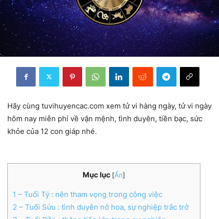
Hãy cùng tuvihuyencac.com xem tử vi hàng ngày, tử vi ngày
hôm nay miễn phí về vận mệnh, tình duyên, tiền bạc, sức
khỏe của 12 con giáp nhé.
Mục lục
[
Ẩn
]
1
– Tuổi Tý : nên tham vọng trong công việc
2
– Tuổi Sửu : tình duyên nở hoa, sự nghiệp trắc trở