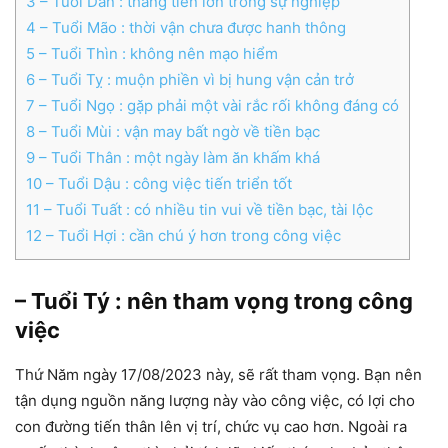
3
– Tuổi Dần : thăng tiến lớn trong sự nghiệp
4
– Tuổi Mão : thời vận chưa được hanh thông
5
– Tuổi Thìn : không nên mạo hiểm
6
– Tuổi Tỵ : muộn phiền vì bị hung vận cản trở
7
– Tuổi Ngọ : gặp phải một vài rắc rối không đáng có
8
– Tuổi Mùi : vận may bất ngờ về tiền bạc
9
– Tuổi Thân : một ngày làm ăn khấm khá
10
– Tuổi Dậu : công việc tiến triển tốt
11
– Tuổi Tuất : có nhiều tin vui về tiền bạc, tài lộc
12
– Tuổi Hợi : cần chú ý hơn trong công việc
– Tuổi Tý : nên tham vọng trong công
việc
Thứ Năm ngày 17/08/2023 này, sẽ rất tham vọng. Bạn nên
tận dụng nguồn năng lượng này vào công việc, có lợi cho
con đường tiến thân lên vị trí, chức vụ cao hơn. Ngoài ra