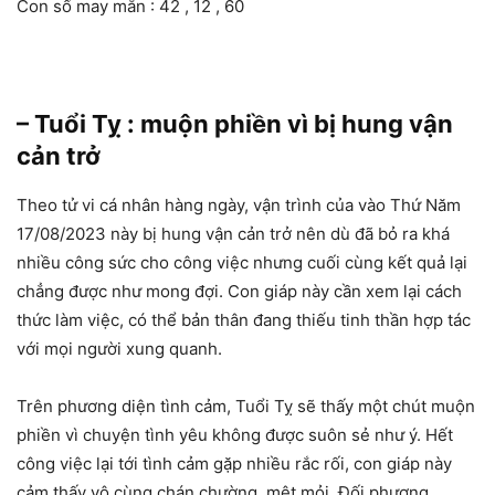
Con số may mắn : 42 , 12 , 60
– Tuổi Tỵ : muộn phiền vì bị hung vận
cản trở
Theo tử vi cá nhân hàng ngày, vận trình của vào Thứ Năm
17/08/2023 này bị hung vận cản trở nên dù đã bỏ ra khá
nhiều công sức cho công việc nhưng cuối cùng kết quả lại
chẳng được như mong đợi. Con giáp này cần xem lại cách
thức làm việc, có thể bản thân đang thiếu tinh thần hợp tác
với mọi người xung quanh.
Trên phương diện tình cảm, Tuổi Tỵ sẽ thấy một chút muộn
phiền vì chuyện tình yêu không được suôn sẻ như ý. Hết
công việc lại tới tình cảm gặp nhiều rắc rối, con giáp này
cảm thấy vô cùng chán chường, mệt mỏi. Đối phương