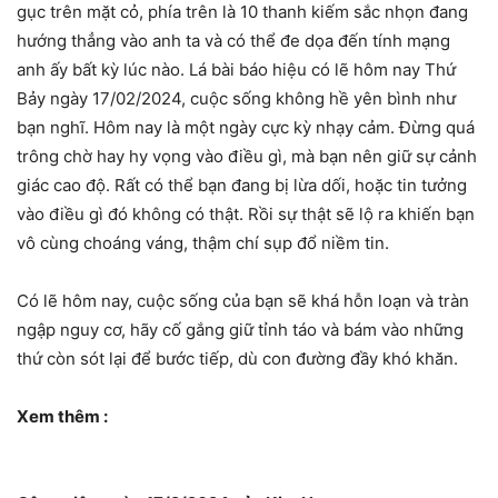
gục trên mặt cỏ, phía trên là 10 thanh kiếm sắc nhọn đang
hướng thẳng vào anh ta và có thể đe dọa đến tính mạng
anh ấy bất kỳ lúc nào. Lá bài báo hiệu có lẽ hôm nay Thứ
Bảy ngày 17/02/2024, cuộc sống không hề yên bình như
bạn nghĩ. Hôm nay là một ngày cực kỳ nhạy cảm. Đừng quá
trông chờ hay hy vọng vào điều gì, mà bạn nên giữ sự cảnh
giác cao độ. Rất có thể bạn đang bị lừa dối, hoặc tin tưởng
vào điều gì đó không có thật. Rồi sự thật sẽ lộ ra khiến bạn
vô cùng choáng váng, thậm chí sụp đổ niềm tin.
Có lẽ hôm nay, cuộc sống của bạn sẽ khá hỗn loạn và tràn
ngập nguy cơ, hãy cố gắng giữ tỉnh táo và bám vào những
thứ còn sót lại để bước tiếp, dù con đường đầy khó khăn.
Xem thêm :