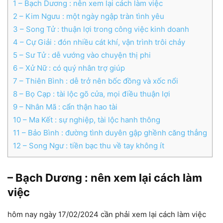
1
– Bạch Dương : nên xem lại cách làm việc
2
– Kim Ngưu : một ngày ngập tràn tình yêu
3
– Song Tử : thuận lợi trong công việc kinh doanh
4
– Cự Giải : đón nhiều cát khí, vận trình trôi chảy
5
– Sư Tử : dễ vướng vào chuyện thị phi
6
– Xử Nữ : có quý nhân trợ giúp
7
– Thiên Bình : dễ trở nên bốc đồng và xốc nổi
8
– Bọ Cạp : tài lộc gõ cửa, mọi điều thuận lợi
9
– Nhân Mã : cẩn thận hao tài
10
– Ma Kết : sự nghiệp, tài lộc hanh thông
11
– Bảo Bình : đường tình duyên gập ghềnh căng thẳng
12
– Song Ngư : tiền bạc thu về tay không ít
– Bạch Dương : nên xem lại cách làm
việc
hôm nay ngày 17/02/2024 cần phải xem lại cách làm việc