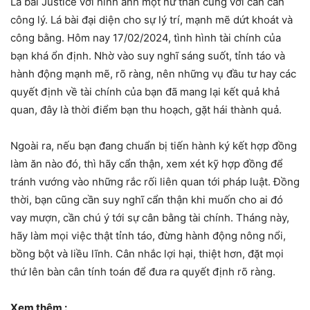
Lá bài Justice với hình ảnh một nữ thần cùng với cán cấn
công lý. Lá bài đại diện cho sự lý trí, mạnh mẽ dứt khoát và
công bằng. Hôm nay 17/02/2024, tình hình tài chính của
bạn khá ổn định. Nhờ vào suy nghĩ sáng suốt, tỉnh táo và
hành động mạnh mẽ, rõ ràng, nên những vụ đầu tư hay các
quyết định về tài chính của bạn đã mang lại kết quả khả
quan, đây là thời điểm bạn thu hoạch, gặt hái thành quả.
Ngoài ra, nếu bạn đang chuẩn bị tiến hành ký kết hợp đồng
làm ăn nào đó, thì hãy cẩn thận, xem xét kỹ hợp đồng để
tránh vướng vào những rắc rối liên quan tới pháp luật. Đồng
thời, bạn cũng cần suy nghĩ cẩn thận khi muốn cho ai đó
vay mượn, cần chú ý tới sự cân bằng tài chính. Tháng này,
hãy làm mọi việc thật tỉnh táo, đừng hành động nông nổi,
bồng bột và liều lĩnh. Cân nhắc lợi hại, thiệt hơn, đặt mọi
thứ lên bàn cân tính toán để đưa ra quyết định rõ ràng.
Xem thêm :