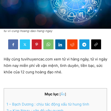
tu-vi-cung-hoang-dao-hang-ngay
Hãy cùng tuvihuyencac.com xem tử vi hàng ngày, tử vi ngày
hôm nay miễn phí về vận mệnh, tình duyên, tiền bạc, sức
khỏe của 12 cung hoàng đạo nhé.
Mục lục
[
Ẩn
]
1
– Bạch Dương : chịu tác động xấu từ hung tinh
2
– Kim Ngưu : vận đỏ vây quanh