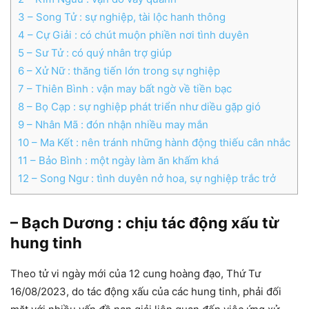
3
– Song Tử : sự nghiệp, tài lộc hanh thông
4
– Cự Giải : có chút muộn phiền nơi tình duyên
5
– Sư Tử : có quý nhân trợ giúp
6
– Xử Nữ : thăng tiến lớn trong sự nghiệp
7
– Thiên Bình : vận may bất ngờ về tiền bạc
8
– Bọ Cạp : sự nghiệp phát triển như diều gặp gió
9
– Nhân Mã : đón nhận nhiều may mắn
10
– Ma Kết : nên tránh những hành động thiếu cân nhắc
11
– Bảo Bình : một ngày làm ăn khấm khá
12
– Song Ngư : tình duyên nở hoa, sự nghiệp trắc trở
– Bạch Dương : chịu tác động xấu từ
hung tinh
Theo tử vi ngày mới của 12 cung hoàng đạo, Thứ Tư
16/08/2023, do tác động xấu của các hung tinh, phải đối