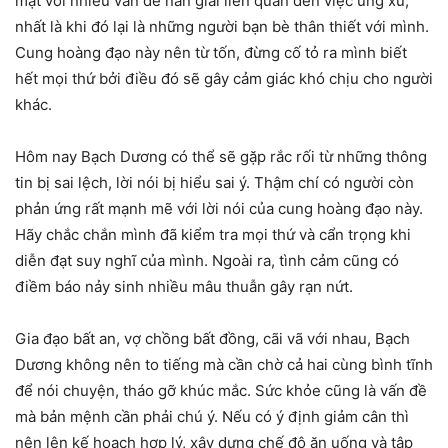
mặt với nhiều vấn đề nan giải liên quan đến việc ứng xử,
nhất là khi đó lại là những người bạn bè thân thiết với mình.
Cung hoàng đạo này nên từ tốn, đừng cố tỏ ra mình biết
hết mọi thứ bởi điều đó sẽ gây cảm giác khó chịu cho người
khác.
Hôm nay Bạch Dương có thể sẽ gặp rắc rối từ những thông
tin bị sai lệch, lời nói bị hiểu sai ý. Thậm chí có người còn
phản ứng rất mạnh mẽ với lời nói của cung hoàng đạo này.
Hãy chắc chắn mình đã kiểm tra mọi thứ và cẩn trọng khi
diễn đạt suy nghĩ của mình. Ngoài ra, tình cảm cũng có
điềm báo nảy sinh nhiều mâu thuẫn gây rạn nứt.
Gia đạo bất an, vợ chồng bất đồng, cãi vã với nhau, Bạch
Dương không nên to tiếng mà cần chờ cả hai cùng bình tĩnh
để nói chuyện, tháo gỡ khúc mắc. Sức khỏe cũng là vấn đề
mà bản mệnh cần phải chú ý. Nếu có ý định giảm cân thì
nên lên kế hoạch hợp lý, xây dựng chế độ ăn uống và tập