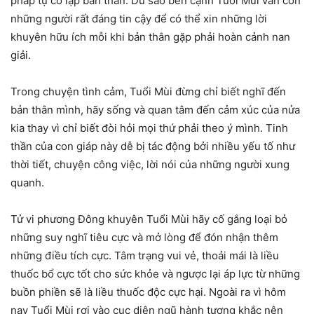
pháp tự cô lập bản thân. Dù sao bên cạnh Tuổi Mùi vẫn còn
những người rất đáng tin cậy để có thể xin những lời
khuyên hữu ích mỗi khi bản thân gặp phải hoàn cảnh nan
giải.
Trong chuyện tình cảm, Tuổi Mùi đừng chỉ biết nghĩ đến
bản thân mình, hãy sống và quan tâm đến cảm xúc của nửa
kia thay vì chỉ biết đòi hỏi mọi thứ phải theo ý mình. Tinh
thần của con giáp này dễ bị tác động bởi nhiều yếu tố như
thời tiết, chuyện công việc, lời nói của những người xung
quanh.
Tử vi phương Đông khuyên Tuổi Mùi hãy cố gắng loại bỏ
những suy nghĩ tiêu cực và mở lòng để đón nhận thêm
những điều tích cực. Tâm trạng vui vẻ, thoải mái là liều
thuốc bổ cực tốt cho sức khỏe và ngược lại áp lực từ những
buồn phiền sẽ là liều thuốc độc cực hại. Ngoài ra vì hôm
nay Tuổi Mùi rơi vào cục diện ngũ hành tương khắc nên