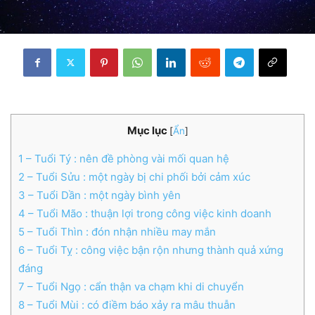
Mục lục
[
Ẩn
]
1
– Tuổi Tý : nên đề phòng vài mối quan hệ
2
– Tuổi Sửu : một ngày bị chi phối bởi cảm xúc
3
– Tuổi Dần : một ngày bình yên
4
– Tuổi Mão : thuận lợi trong công việc kinh doanh
5
– Tuổi Thìn : đón nhận nhiều may mắn
6
– Tuổi Tỵ : công việc bận rộn nhưng thành quả xứng
đáng
7
– Tuổi Ngọ : cẩn thận va chạm khi di chuyển
8
– Tuổi Mùi : có điềm báo xảy ra mâu thuẫn