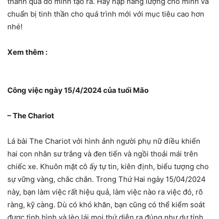
thành quả do mình tạo ra. Hãy nạp năng lượng cho mình và
chuẩn bị tinh thần cho quá trình mới với mục tiêu cao hơn
nhé!
Xem thêm :
Công việc ngày 15/4/2024 của tuổi Mão
– The Chariot
Lá bài The Chariot với hình ảnh người phụ nữ điều khiển
hai con nhân sư trắng và đen tiến và ngồi thoải mái trên
chiếc xe. Khuôn mặt cô ấy tự tin, kiên định, biểu tượng cho
sự vững vàng, chắc chắn. Trong Thứ Hai ngày 15/04/2024
này, bạn làm việc rất hiệu quả, làm việc nào ra việc đó, rõ
ràng, kỹ càng. Dù có khó khăn, bạn cũng có thể kiểm soát
được tình hình và lèo lái mọi thứ diễn ra đúng như dự tính,