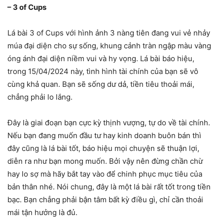
– 3 of Cups
Lá bài 3 of Cups với hình ảnh 3 nàng tiên đang vui vẻ nhảy
múa đại diện cho sự sống, khung cảnh tràn ngập màu vàng
óng ánh đại diện niềm vui và hy vọng. Lá bài báo hiệu,
trong 15/04/2024 này, tình hình tài chính của bạn sẽ vô
cùng khả quan. Bạn sẽ sống dư dả, tiền tiêu thoải mái,
chẳng phải lo lắng.
Đây là giai đoạn bạn cực kỳ thịnh vượng, tự do về tài chính.
Nếu bạn đang muốn đầu tư hay kinh doanh buôn bán thì
đây cũng là lá bài tốt, báo hiệu mọi chuyện sẽ thuận lợi,
diễn ra như bạn mong muốn. Bởi vậy nên đừng chần chừ
hay lo sợ mà hãy bắt tay vào để chinh phục mục tiêu của
bản thân nhé. Nói chung, đây là một lá bài rất tốt trong tiền
bạc. Bạn chẳng phải bận tâm bất kỳ điều gì, chỉ cần thoải
mái tận hưởng là đủ.