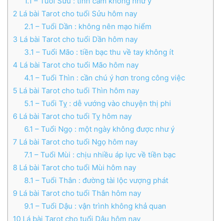
1.1
– Tuổi Sửu : tình cảm không như ý
2
Lá bài Tarot cho tuổi Sửu hôm nay
2.1
– Tuổi Dần : không nên mạo hiểm
3
Lá bài Tarot cho tuổi Dần hôm nay
3.1
– Tuổi Mão : tiền bạc thu về tay không ít
4
Lá bài Tarot cho tuổi Mão hôm nay
4.1
– Tuổi Thìn : cần chú ý hơn trong công việc
5
Lá bài Tarot cho tuổi Thìn hôm nay
5.1
– Tuổi Tỵ : dễ vướng vào chuyện thị phi
6
Lá bài Tarot cho tuổi Tỵ hôm nay
6.1
– Tuổi Ngọ : một ngày không được như ý
7
Lá bài Tarot cho tuổi Ngọ hôm nay
7.1
– Tuổi Mùi : chịu nhiều áp lực về tiền bạc
8
Lá bài Tarot cho tuổi Mùi hôm nay
8.1
– Tuổi Thân : đường tài lộc vượng phát
9
Lá bài Tarot cho tuổi Thân hôm nay
9.1
– Tuổi Dậu : vận trình không khả quan
10
Lá bài Tarot cho tuổi Dậu hôm nay