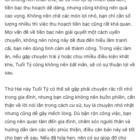
tiền bạc thu hoạch dễ dàng, nhưng cũng không nên quá
cao vọng. Không nên chê các món lợi nhỏ, bạn chỉ cần số
lượng nhiều thì việc thu hoạch tiền bạc cũng rất khả quan.
Mọi vấn đề về tiền bạc nên giải quyết một cách uyển
chuyển, không nên nóng nảy dễ đưa đến hiểu lầm tranh
cãi, bạn nên dùng tình cảm sẽ thành công. Trong việc làm
ăn, nếu gặp chuyện trái ý hoặc chịu nhiều điều kiện khắt
khe, Tuổi Tý cũng không nên bất mãn, sẽ có sự thuận lợi về
sau.
Thứ Hai này Tuổi Tý có thể sẽ gặp phải chuyện rắc rối nhỏ
trong gia đình, nhưng bạn cũng không nên buồn phiền, cẩn
thận về lời nói lẫn trong cách cư xử, tuy là chuyện nhỏ nhặt
nhưng cũng dễ gây mếch lòng. Dù bận rộn công việc, bạn
cũng nên quan tâm đến gia đình, chăm sóc người thân và
hướng dẫn làm các việc phúc thiện, điều căn bản này sẽ tốt
cho bạn về sau. Nếu đã hứa hẹn, nên có sự giúp đỡ cho