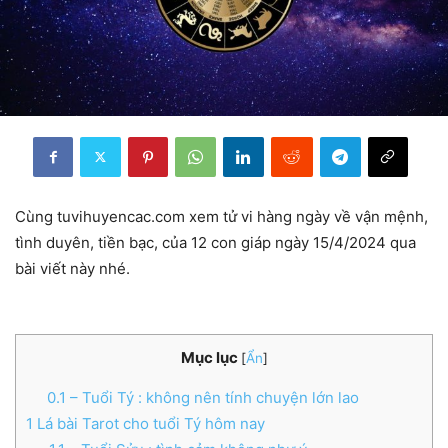
Cùng tuvihuyencac.com xem tử vi hàng ngày về vận mệnh,
tình duyên, tiền bạc, của 12 con giáp ngày 15/4/2024 qua
bài viết này nhé.
Mục lục
[
Ẩn
]
0.1
– Tuổi Tý : không nên tính chuyện lớn lao
1
Lá bài Tarot cho tuổi Tý hôm nay