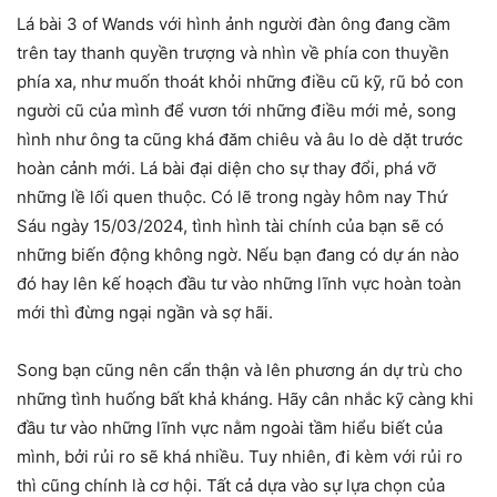
Lá bài 3 of Wands với hình ảnh người đàn ông đang cầm
trên tay thanh quyền trượng và nhìn về phía con thuyền
phía xa, như muốn thoát khỏi những điều cũ kỹ, rũ bỏ con
người cũ của mình để vươn tới những điều mới mẻ, song
hình như ông ta cũng khá đăm chiêu và âu lo dè dặt trước
hoàn cảnh mới. Lá bài đại diện cho sự thay đổi, phá vỡ
những lề lối quen thuộc. Có lẽ trong ngày hôm nay Thứ
Sáu ngày 15/03/2024, tình hình tài chính của bạn sẽ có
những biến động không ngờ. Nếu bạn đang có dự án nào
đó hay lên kế hoạch đầu tư vào những lĩnh vực hoàn toàn
mới thì đừng ngại ngần và sợ hãi.
Song bạn cũng nên cẩn thận và lên phương án dự trù cho
những tình huống bất khả kháng. Hãy cân nhắc kỹ càng khi
đầu tư vào những lĩnh vực nằm ngoài tầm hiểu biết của
mình, bởi rủi ro sẽ khá nhiều. Tuy nhiên, đi kèm với rủi ro
thì cũng chính là cơ hội. Tất cả dựa vào sự lựa chọn của