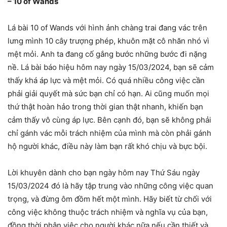
– 10 of Wands
Lá bài 10 of Wands với hình ảnh chàng trai đang vác trên
lưng mình 10 cây trượng phép, khuôn mặt cô nhăn nhó vì
mệt mỏi. Anh ta đang cố gắng bước những bước đi nặng
nề. Lá bài báo hiệu hôm nay ngày 15/03/2024, bạn sẽ cảm
thấy khá áp lực và mệt mỏi. Có quá nhiều công việc cần
phải giải quyết mà sức bạn chỉ có hạn. Ai cũng muốn mọi
thứ thật hoàn hảo trong thời gian thật nhanh, khiến bạn
cảm thấy vô cùng áp lực. Bên cạnh đó, bạn sẽ không phải
chỉ gánh vác mỗi trách nhiệm của mình mà còn phải gánh
hộ người khác, điều này làm bạn rất khó chịu và bực bội.
Lời khuyên dành cho bạn ngày hôm nay Thứ Sáu ngày
15/03/2024 đó là hãy tập trung vào những công việc quan
trọng, và đừng ôm đồm hết một mình. Hãy biết từ chối với
công việc không thuộc trách nhiệm và nghĩa vụ của bạn,
đồng thời phân việc cho người khác nữa nếu cần thiết và