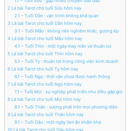
1.1
– Tuổi Sửu : gặp nhiều chuyện đau đầu
2
Lá bài Tarot cho tuổi Sửu hôm nay
2.1
– Tuổi Dần : vận trình không khả quan
3
Lá bài Tarot cho tuổi Dần hôm nay
3.1
– Tuổi Mão : không nên nghiêm khắc, gượng ép
4
Lá bài Tarot cho tuổi Mão hôm nay
4.1
– Tuổi Thìn : một ngày may mắn và thuận lợi
5
Lá bài Tarot cho tuổi Thìn hôm nay
5.1
– Tuổi Tỵ : thuận lợi trong công việc kinh doanh
6
Lá bài Tarot cho tuổi Tỵ hôm nay
6.1
– Tuổi Ngọ : thời vận chưa được hanh thông
7
Lá bài Tarot cho tuổi Ngọ hôm nay
7.1
– Tuổi Mùi : sự nghiệp phát triển như diều gặp gió
8
Lá bài Tarot cho tuổi Mùi hôm nay
8.1
– Tuổi Thân : vượng phát trên mọi phương diện
9
Lá bài Tarot cho tuổi Thân hôm nay
9.1
– Tuổi Dậu : một ngày làm ăn khấm khá
10
Lá bài Tarot cho tuổi Dậu hôm nay