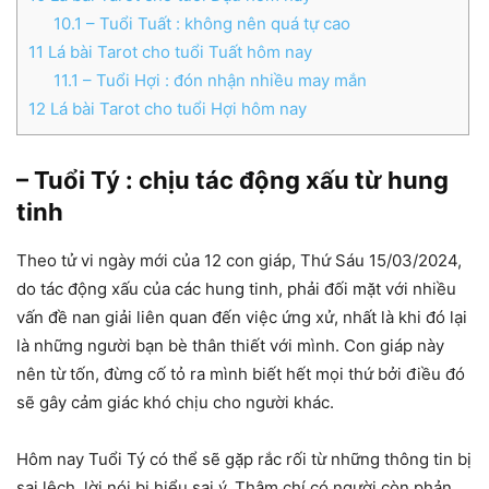
10.1
– Tuổi Tuất : không nên quá tự cao
11
Lá bài Tarot cho tuổi Tuất hôm nay
11.1
– Tuổi Hợi : đón nhận nhiều may mắn
12
Lá bài Tarot cho tuổi Hợi hôm nay
– Tuổi Tý : chịu tác động xấu từ hung
tinh
Theo tử vi ngày mới của 12 con giáp, Thứ Sáu 15/03/2024,
do tác động xấu của các hung tinh, phải đối mặt với nhiều
vấn đề nan giải liên quan đến việc ứng xử, nhất là khi đó lại
là những người bạn bè thân thiết với mình. Con giáp này
nên từ tốn, đừng cố tỏ ra mình biết hết mọi thứ bởi điều đó
sẽ gây cảm giác khó chịu cho người khác.
Hôm nay Tuổi Tý có thể sẽ gặp rắc rối từ những thông tin bị
sai lệch, lời nói bị hiểu sai ý. Thậm chí có người còn phản