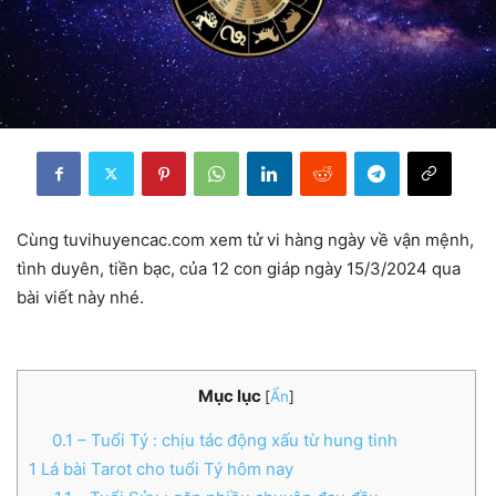
Cùng tuvihuyencac.com xem tử vi hàng ngày về vận mệnh,
tình duyên, tiền bạc, của 12 con giáp ngày 15/3/2024 qua
bài viết này nhé.
Mục lục
[
Ẩn
]
0.1
– Tuổi Tý : chịu tác động xấu từ hung tinh
1
Lá bài Tarot cho tuổi Tý hôm nay