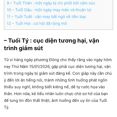
9
– Tuổi Thân : một ngày bị chi phối bởi cảm xúc
10
– Tuổi Dậu : một ngày may mắn và thuận lợi
11
– Tuổi Tuất : vận may bất ngờ về tiền bạc
12
– Tuổi Hợi : cơ hội đã rộng mở
– Tuổi Tý : cục diện tương hại, vận
trình giảm sút
Tử vi hàng ngày phương Đông cho thấy rằng vào ngày hôm
nay Thứ Năm 15/01/2026, gặp phải cục diện tương hại, vận
trình trong ngày bị giảm sút đáng kể. Con giáp này cần chú
ý đến lời ăn tiếng nói, tránh những tình huống phát ngôn
thiếu suy nghĩ, không biết kiêng nể, dễ tự rước họa vào
thân. Hơn nữa, kẻ tiểu nhân luôn chực chờ sơ hở của bạn
để tung tin đồn thất thiệt, ảnh hưởng đến uy tín của Tuổi
Tý.