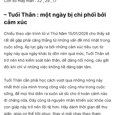
Con số may mắn : 32 , 29 , 17
– Tuổi Thân : một ngày bị chi phối bởi
cảm xúc
Chiếu theo vận trình tử vi Thứ Năm 15/01/2026 cho thấy sẽ
rất dễ gặp phải căng thẳng từ những vấn đề nhỏ nhặt trong
cuộc sống. Áp lực gây ra bởi những cảm xúc tiêu cực từ
ngày này qua ngày khác bị dồn nén quá mức, Tuổi Thân sẽ
trở nên khó kiểm soát bản thân, dễ dàng nổi nóng, cáu gắt
đôi khi chỉ vì những việc không hề đáng bận tâm.
Tuổi Thân cần phải học cách vượt qua những nóng nảy
nhất thời của mình trong công việc cũng như trong cuộc
sống, để mọi thứ diễn ra suôn sẻ dù cho ở hoàn cảnh nào
đi chăng nữa. Đây cũng là nguyên nhân khiến sức khỏe của
con giáp này trở nên tồi tệ hơn. Hãy dành thời gian để thư
giãn, giúp cơ thể hồi phục, thay vì mải chạy theo tham