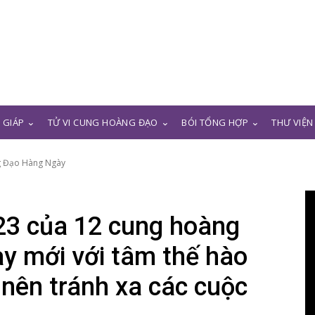
N GIÁP
TỬ VI CUNG HOÀNG ĐẠO
BÓI TỔNG HỢP
THƯ VIỆN
g Đạo Hàng Ngày
23 của 12 cung hoàng
y mới với tâm thế hào
 nên tránh xa các cuộc