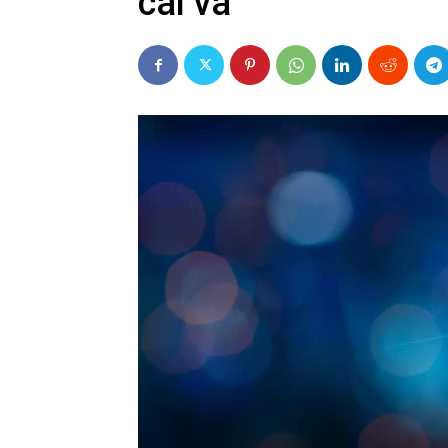
cãi vã