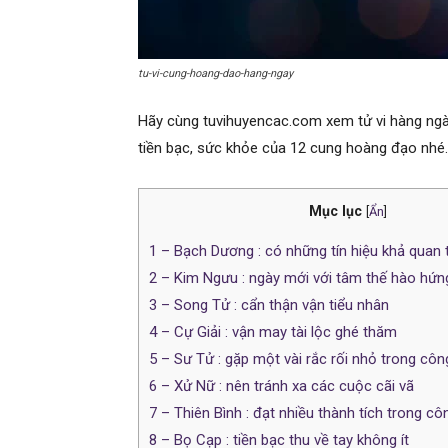
tu-vi-cung-hoang-dao-hang-ngay
Hãy cùng tuvihuyencac.com xem tử vi hàng ngày
tiền bạc, sức khỏe của 12 cung hoàng đạo nhé.
Mục lục
[
Ẩn
]
1
– Bạch Dương : có những tín hiệu khả quan 
2
– Kim Ngưu : ngày mới với tâm thế hào hứng,
3
– Song Tử : cẩn thận vận tiểu nhân
4
– Cự Giải : vận may tài lộc ghé thăm
5
– Sư Tử : gặp một vài rắc rối nhỏ trong côn
6
– Xử Nữ : nên tránh xa các cuộc cãi vã
7
– Thiên Bình : đạt nhiều thành tích trong cô
8
– Bọ Cạp : tiền bạc thu về tay không ít