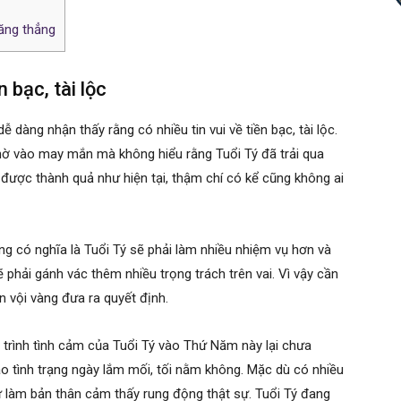
ăng thẳng
n bạc, tài lộc
àng nhận thấy rằng có nhiều tin vui về tiền bạc, tài lộc.
hờ vào may mắn mà không hiểu rằng Tuổi Tý đã trải qua
 được thành quả như hiện tại, thậm chí có kể cũng không ai
ũng có nghĩa là Tuổi Tý sẽ phải làm nhiều nhiệm vụ hơn và
phải gánh vác thêm nhiều trọng trách trên vai. Vì vậy cần
ên vội vàng đưa ra quyết định.
 trình tình cảm của Tuổi Tý vào Thứ Năm này lại chưa
ào tình trạng ngày lắm mối, tối nằm không. Mặc dù có nhiều
 làm bản thân cảm thấy rung động thật sự. Tuổi Tý đang