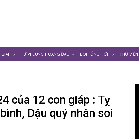
N GIÁP
TỬ VI CUNG HOÀNG ĐẠO
BÓI TỔNG HỢP
THƯ VIỆN
4 của 12 con giáp : Tỵ
 bình, Dậu quý nhân soi