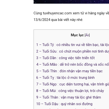
Cùng tuvihuyencac.com xem tử vi hàng ngày về 
13/6/2024 qua bài viết này nhé.
Mục lục
[
Ẩn
]
1
– Tuổi Tý : có nhiều tin vui về tiền bạc, tài lộ
2
– Tuổi Sửu : có chút muộn phiền nơi tình d
3
– Tuổi Dần : công việc tiến triển tốt
4
– Tuổi Mão : dễ trở nên bốc đồng và xốc nổ
5
– Tuổi Thìn : đón nhận vận may tiền bạc
6
– Tuổi Tỵ : tài lộc ở mức trung bình
7
– Tuổi Ngọ : cục diện tương hại, vận trình g
8
– Tuổi Mùi : công việc thuận lợi, trôi chảy
9
– Tuổi Thân : vận may tài lộc ghé thăm
10
– Tuổi Dậu : quý nhân soi đường