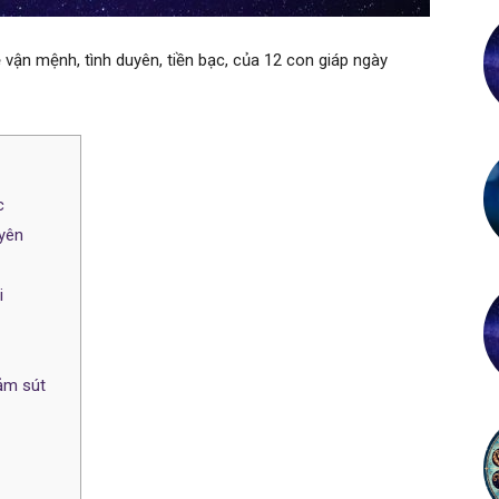
vận mệnh, tình duyên, tiền bạc, của 12 con giáp ngày
c
uyên
i
iảm sút