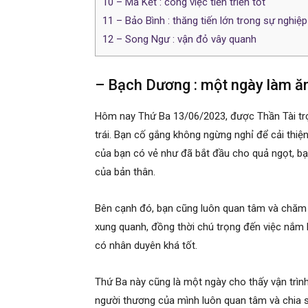
10
– Ma Kết : công việc tiến triển tốt
11
– Bảo Bình : thăng tiến lớn trong sự nghiệp
12
– Song Ngư : vận đỏ vây quanh
– Bạch Dương : một ngày làm ă
Hôm nay Thứ Ba 13/06/2023, được Thần Tài tr
trái. Bạn cố gắng không ngừng nghỉ để cải thi
của bạn có vẻ như đã bắt đầu cho quả ngọt, bạ
của bản thân.
Bên cạnh đó, bạn cũng luôn quan tâm và chăm 
xung quanh, đồng thời chú trọng đến việc nắm
có nhân duyên khá tốt.
Thứ Ba này cũng là một ngày cho thấy vận trìn
người thương của mình luôn quan tâm và chia s