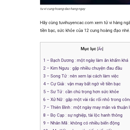
tu-vi-cung-hoang-dao-hang-ngay
Hãy cùng tuvihuyencac.com xem tử vi hàng ngày
tiền bạc, sức khỏe của 12 cung hoàng đạo nhé.
Mục lục
[
Ẩn
]
1
– Bạch Dương : một ngày làm ăn khấm khá
2
– Kim Ngưu : gặp nhiều chuyện đau đầu
3
– Song Tử : nên xem lại cách làm việc
4
– Cự Giải : vận may bất ngờ về tiền bạc
5
– Sư Tử : cần chú trọng hơn sức khỏe
6
– Xử Nữ : gặp một vài rắc rối nhỏ trong côn
7
– Thiên Bình : một ngày may mắn và thuận l
8
– Bọ Cạp : sự nghiệp, tài lộc hanh thông
9
– Nhân Mã : không có nhiều biến động