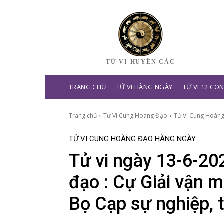
TỬ VI HUYỀN CÁC
TRANG CHỦ
TỬ VI HÀNG NGÀY
TỬ VI 12 CO
Trang chủ
Tử Vi Cung Hoàng Đạo
Tử Vi Cung Hoàn
TỬ VI CUNG HOÀNG ĐẠO HÀNG NGÀY
Tử vi ngày 13-6-20
đạo : Cự Giải vận m
Bọ Cạp sự nghiệp, t