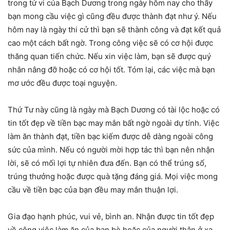
trong tử vi của Bạch Dương trong ngày hôm nay cho thấy
bạn mong cầu việc gì cũng đều được thành đạt như ý. Nếu
hôm nay là ngày thi cử thì bạn sẽ thành công và đạt kết quả
cao một cách bất ngờ. Trong công việc sẽ có cơ hội được
thăng quan tiến chức. Nếu xin việc làm, bạn sẽ được quý
nhân nâng đỡ hoặc có cơ hội tốt. Tóm lại, các việc mà bạn
mơ ước đều được toại nguyện.
Thứ Tư này cũng là ngày mà Bạch Dương có tài lộc hoặc có
tin tốt đẹp về tiền bạc may mắn bất ngờ ngoài dự tính. Việc
làm ăn thành đạt, tiền bạc kiếm được dễ dàng ngoài công
sức của mình. Nếu có người mời hợp tác thì bạn nên nhận
lời, sẽ có mối lợi tự nhiên đưa đến. Bạn có thể trúng số,
trúng thưởng hoặc được quà tặng đáng giá. Mọi việc mong
cầu về tiền bạc của bạn đều may mắn thuận lợi.
Gia đạo hạnh phúc, vui vẻ, bình an. Nhận được tin tốt đẹp
về công việc làm ăn của bạn bè hoặc của người thân ở xa.