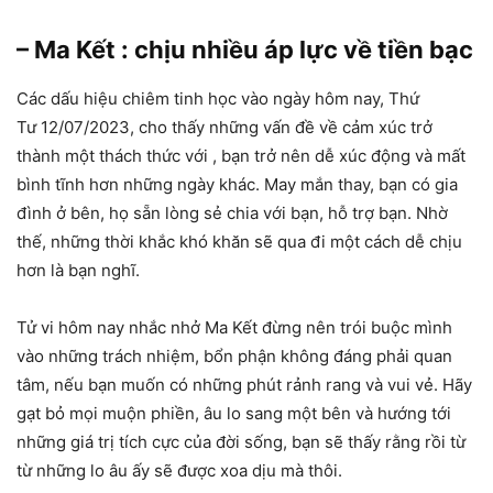
– Ma Kết : chịu nhiều áp lực về tiền bạc
Các dấu hiệu chiêm tinh học vào ngày hôm nay, Thứ
Tư 12/07/2023, cho thấy những vấn đề về cảm xúc trở
thành một thách thức với , bạn trở nên dễ xúc động và mất
bình tĩnh hơn những ngày khác. May mắn thay, bạn có gia
đình ở bên, họ sẵn lòng sẻ chia với bạn, hỗ trợ bạn. Nhờ
thế, những thời khắc khó khăn sẽ qua đi một cách dễ chịu
hơn là bạn nghĩ.
Tử vi hôm nay nhắc nhở Ma Kết đừng nên trói buộc mình
vào những trách nhiệm, bổn phận không đáng phải quan
tâm, nếu bạn muốn có những phút rảnh rang và vui vẻ. Hãy
gạt bỏ mọi muộn phiền, âu lo sang một bên và hướng tới
những giá trị tích cực của đời sống, bạn sẽ thấy rằng rồi từ
từ những lo âu ấy sẽ được xoa dịu mà thôi.