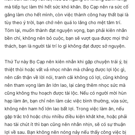
mà tiếp tục làm thì hết sức khó khăn. Bọ Cạp nên ra sức cố
gắng làm cho hết mình, còn việc thành công hay thất bại là
tùy theo ý trời, bạn chớ nên quá lo lắng cho mệt tâm trí.
Tóm lại, muốn thành đạt nguyện vọng, bạn phải kiên nhẫn
bền chí, không nên bỏ cuộc, bạn sẽ vượt qua được mọi thử
thách, bạn là người tài trí lo gì không đạt được sở nguyện.
Thứ Tư này Bọ Cạp nên kiên nhẫn khi gặp chuyện trái ý, bị
thiệt thòi hoặc vất vả nhọc nhằn mà chẳng được lợi lộc gì,
nên cẩn thận về lời nói, tranh cãi không có lợi, cũng không
nên tham vọng làm ăn lớn lao, lại càng thêm nhọc sức mà
cũng không thu hoạch được tài lộc. Nếu có người mời hùn
hạp làm ăn, bạn chỉ nên làm các việc bình thường, vừa sức,
không nên ham hố lớn lao bất lợi. Trong việc làm ăn, nếu
gặp trắc trở hoặc chịu nhiều điều kiện khắt khe, hoặc phải
hao tài chút ít thì bạn cũng nên nhẫn nhịn, sẽ có sự thuận
lợi về sau. Bạn không nên nóng nảy nếu thấy công việc bị