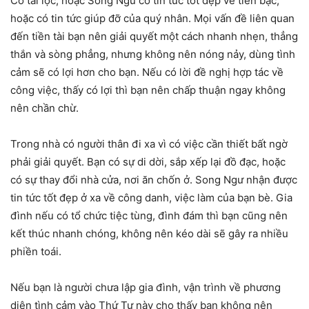
Có tài lộc, hoặc Song Ngư có tin tức tốt đẹp về tiền bạc,
hoặc có tin tức giúp đỡ của quý nhân. Mọi vấn đề liên quan
đến tiền tài bạn nên giải quyết một cách nhanh nhẹn, thẳng
thắn và sòng phẳng, nhưng không nên nóng nảy, dùng tình
cảm sẽ có lợi hơn cho bạn. Nếu có lời đề nghị hợp tác về
công việc, thấy có lợi thì bạn nên chấp thuận ngay không
nên chần chừ.
Trong nhà có người thân đi xa vì có việc cần thiết bất ngờ
phải giải quyết. Bạn có sự di dời, sắp xếp lại đồ đạc, hoặc
có sự thay đổi nhà cửa, nơi ăn chốn ở. Song Ngư nhận được
tin tức tốt đẹp ở xa về công danh, việc làm của bạn bè. Gia
đình nếu có tổ chức tiệc tùng, đình đám thì bạn cũng nên
kết thúc nhanh chóng, không nên kéo dài sẽ gây ra nhiều
phiền toái.
Nếu bạn là người chưa lập gia đình, vận trình về phương
diện tình cảm vào Thứ Tư này cho thấy bạn không nên