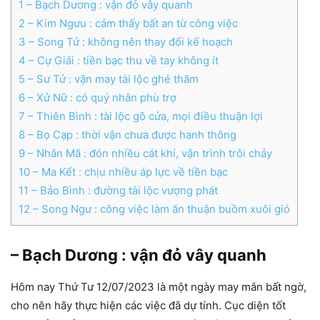
1
– Bạch Dương : vận đỏ vây quanh
2
– Kim Ngưu : cảm thấy bất an từ công việc
3
– Song Tử : không nên thay đổi kế hoạch
4
– Cự Giải : tiền bạc thu về tay không ít
5
– Sư Tử : vận may tài lộc ghé thăm
6
– Xử Nữ : có quý nhân phù trợ
7
– Thiên Bình : tài lộc gõ cửa, mọi điều thuận lợi
8
– Bọ Cạp : thời vận chưa được hanh thông
9
– Nhân Mã : đón nhiều cát khí, vận trình trôi chảy
10
– Ma Kết : chịu nhiều áp lực về tiền bạc
11
– Bảo Bình : đường tài lộc vượng phát
12
– Song Ngư : công việc làm ăn thuận buồm xuôi gió
– Bạch Dương : vận đỏ vây quanh
Hôm nay Thứ Tư 12/07/2023 là một ngày may mắn bất ngờ,
cho nên hãy thực hiện các việc đã dự tính. Cục diện tốt