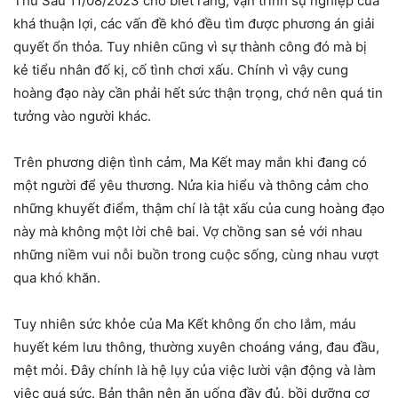
Thứ Sáu 11/08/2023 cho biết rằng, vận trình sự nghiệp của
khá thuận lợi, các vấn đề khó đều tìm được phương án giải
quyết ổn thỏa. Tuy nhiên cũng vì sự thành công đó mà bị
kẻ tiểu nhân đố kị, cố tình chơi xấu. Chính vì vậy cung
hoàng đạo này cần phải hết sức thận trọng, chớ nên quá tin
tưởng vào người khác.
Trên phương diện tình cảm, Ma Kết may mắn khi đang có
một người để yêu thương. Nửa kia hiểu và thông cảm cho
những khuyết điểm, thậm chí là tật xấu của cung hoàng đạo
này mà không một lời chê bai. Vợ chồng san sẻ với nhau
những niềm vui nỗi buồn trong cuộc sống, cùng nhau vượt
qua khó khăn.
Tuy nhiên sức khỏe của Ma Kết không ổn cho lắm, máu
huyết kém lưu thông, thường xuyên choáng váng, đau đầu,
mệt mỏi. Đây chính là hệ lụy của việc lười vận động và làm
việc quá sức. Bản thân nên ăn uống đầy đủ, bồi dưỡng cơ