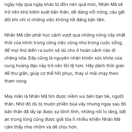
ngày này qua ngày khác bị dồn nén quá mức, Nhân Mã sẽ
trở nên khó kiểm soát bản thân, dễ dàng nổi nóng, cáu gắt
đôi khi chỉ vì những việc không hề đáng bận tâm.
Nhân Mã cần phải học cách vượt qua những nóng nảy nhất
thời của mình trong công việc cũng như trong cuộc sống,
để mọi thứ diễn ra suôn sẻ dù cho ở hoàn cảnh nào đi
chăng nữa. Đây cũng là nguyên nhân khiến sức khỏe của
cung hoàng đạo này trở nên tồi tệ hơn. Hãy dành thời gian
để thư giãn, giúp cơ thể hồi phục, thay vì mải chạy theo
tham vọng.
May mắn là Nhân Mã tìm được niềm vui bên bạn bè, người
thân. Nhờ đó dù bị muộn phiền bủa vây nhưng ngay sau đó
bản thân đã lấy lại được sự bình tĩnh, những nỗi lo lắng, bất
an trong lòng cũng được giải tỏa ít nhiều khiến Nhân Mã
cảm thấy nhẹ nhõm và dễ chịu hơn.