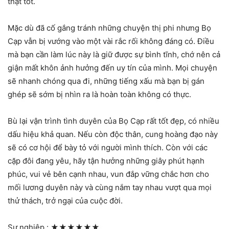
thật tốt.
Mặc dù đã cố gắng tránh những chuyện thị phi nhưng Bọ
Cạp vẫn bị vướng vào một vài rắc rối không đáng có. Điều
mà bạn cần làm lúc này là giữ được sự bình tĩnh, chớ nên cả
giận mất khôn ảnh hưởng đến uy tín của mình. Mọi chuyện
sẽ nhanh chóng qua đi, những tiếng xấu mà bạn bị gán
ghép sẽ sớm bị nhìn ra là hoàn toàn không có thực.
Bù lại vận trình tình duyên của Bọ Cạp rất tốt đẹp, có nhiều
dấu hiệu khả quan. Nếu còn độc thân, cung hoàng đạo này
sẽ có cơ hội để bày tỏ với người mình thích. Còn với các
cặp đôi đang yêu, hãy tận hưởng những giây phút hạnh
phúc, vui vẻ bên cạnh nhau, vun đắp vững chắc hơn cho
mối lương duyên này và cùng nắm tay nhau vượt qua mọi
thử thách, trở ngại của cuộc đời.
Sự nghiệp :
★★★★★★