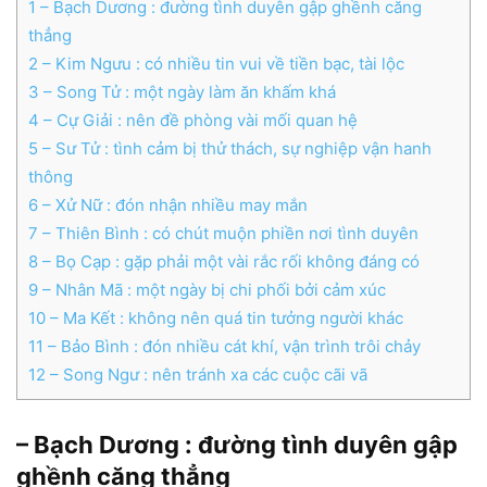
1
– Bạch Dương : đường tình duyên gập ghềnh căng
thẳng
2
– Kim Ngưu : có nhiều tin vui về tiền bạc, tài lộc
3
– Song Tử : một ngày làm ăn khấm khá
4
– Cự Giải : nên đề phòng vài mối quan hệ
5
– Sư Tử : tình cảm bị thử thách, sự nghiệp vận hanh
thông
6
– Xử Nữ : đón nhận nhiều may mắn
7
– Thiên Bình : có chút muộn phiền nơi tình duyên
8
– Bọ Cạp : gặp phải một vài rắc rối không đáng có
9
– Nhân Mã : một ngày bị chi phối bởi cảm xúc
10
– Ma Kết : không nên quá tin tưởng người khác
11
– Bảo Bình : đón nhiều cát khí, vận trình trôi chảy
12
– Song Ngư : nên tránh xa các cuộc cãi vã
– Bạch Dương : đường tình duyên gập
ghềnh căng thẳng