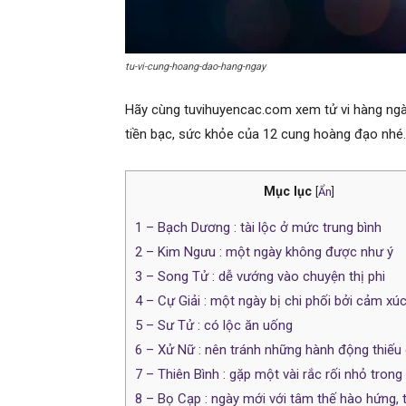
tu-vi-cung-hoang-dao-hang-ngay
Hãy cùng tuvihuyencac.com xem tử vi hàng ngày
tiền bạc, sức khỏe của 12 cung hoàng đạo nhé.
Mục lục
[
Ẩn
]
1
– Bạch Dương : tài lộc ở mức trung bình
2
– Kim Ngưu : một ngày không được như ý
3
– Song Tử : dễ vướng vào chuyện thị phi
4
– Cự Giải : một ngày bị chi phối bởi cảm xú
5
– Sư Tử : có lộc ăn uống
6
– Xử Nữ : nên tránh những hành động thiếu
7
– Thiên Bình : gặp một vài rắc rối nhỏ trong
8
– Bọ Cạp : ngày mới với tâm thế hào hứng, t