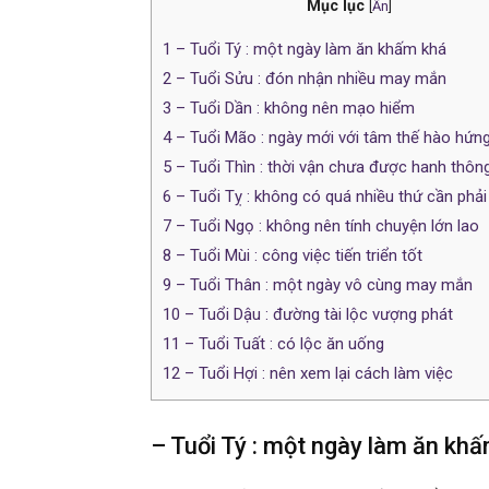
Mục lục
[
Ẩn
]
1
– Tuổi Tý : một ngày làm ăn khấm khá
2
– Tuổi Sửu : đón nhận nhiều may mắn
3
– Tuổi Dần : không nên mạo hiểm
4
– Tuổi Mão : ngày mới với tâm thế hào hứng,
5
– Tuổi Thìn : thời vận chưa được hanh thôn
6
– Tuổi Tỵ : không có quá nhiều thứ cần phải
7
– Tuổi Ngọ : không nên tính chuyện lớn lao
8
– Tuổi Mùi : công việc tiến triển tốt
9
– Tuổi Thân : một ngày vô cùng may mắn
10
– Tuổi Dậu : đường tài lộc vượng phát
11
– Tuổi Tuất : có lộc ăn uống
12
– Tuổi Hợi : nên xem lại cách làm việc
– Tuổi Tý : một ngày làm ăn kh