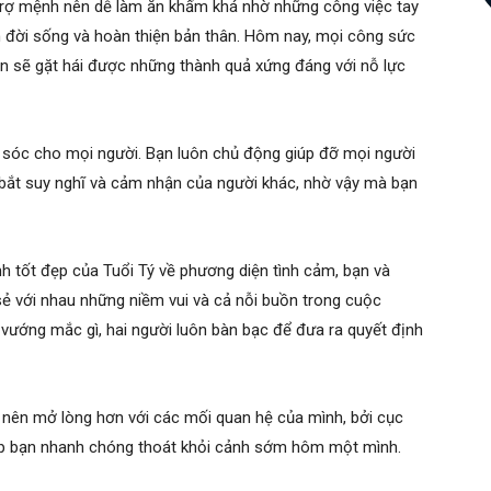
rợ mệnh nên dễ làm ăn khấm khá nhờ những công việc tay
ện đời sống và hoàn thiện bản thân. Hôm nay, mọi công sức
n sẽ gặt hái được những thành quả xứng đáng với nỗ lực
sóc cho mọi người. Bạn luôn chủ động giúp đỡ mọi người
 bắt suy nghĩ và cảm nhận của người khác, nhờ vậy mà bạn
h tốt đẹp của Tuổi Tý về phương diện tình cảm, bạn và
ẻ với nhau những niềm vui và cả nỗi buồn trong cuộc
 vướng mắc gì, hai người luôn bàn bạc để đưa ra quyết định
 nên mở lòng hơn với các mối quan hệ của mình, bởi cục
iúp bạn nhanh chóng thoát khỏi cảnh sớm hôm một mình.