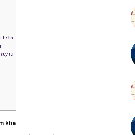
 tự tin
g
 suy tư
ấm khá