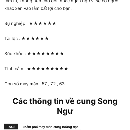
tâm tư, không nên chờ đợi, hoặc ngần ngừ vì sẽ có người
khác xen vào làm bất lợi cho bạn.
Sự nghiệp :
★★★★★★
Tài lộc :
★★★★★★
Sức khỏe :
★★★★★★★★
Tình cảm :
★★★★★★★★★
Con số may mắn : 57 , 72 , 63
Các thông tin về cung Song
Ngư
TAGS
khám phá may mắn cung hoàng đạo