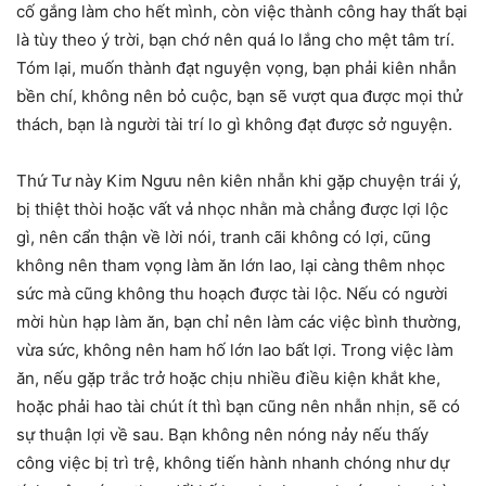
cố gắng làm cho hết mình, còn việc thành công hay thất bại
là tùy theo ý trời, bạn chớ nên quá lo lắng cho mệt tâm trí.
Tóm lại, muốn thành đạt nguyện vọng, bạn phải kiên nhẫn
bền chí, không nên bỏ cuộc, bạn sẽ vượt qua được mọi thử
thách, bạn là người tài trí lo gì không đạt được sở nguyện.
Thứ Tư này Kim Ngưu nên kiên nhẫn khi gặp chuyện trái ý,
bị thiệt thòi hoặc vất vả nhọc nhằn mà chẳng được lợi lộc
gì, nên cẩn thận về lời nói, tranh cãi không có lợi, cũng
không nên tham vọng làm ăn lớn lao, lại càng thêm nhọc
sức mà cũng không thu hoạch được tài lộc. Nếu có người
mời hùn hạp làm ăn, bạn chỉ nên làm các việc bình thường,
vừa sức, không nên ham hố lớn lao bất lợi. Trong việc làm
ăn, nếu gặp trắc trở hoặc chịu nhiều điều kiện khắt khe,
hoặc phải hao tài chút ít thì bạn cũng nên nhẫn nhịn, sẽ có
sự thuận lợi về sau. Bạn không nên nóng nảy nếu thấy
công việc bị trì trệ, không tiến hành nhanh chóng như dự