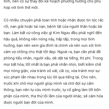
tính, nên có sự thay đổi kế hoạch phương hướng cho phù
hợp với tình thế mới.
Có nhiều chuyện phải toan tính hoặc nhận được tin tức rắc
rối, nan giải hoặc tai nạn, bệnh tật của người thân hoặc bè
bạn. Làm bất cứ công việc gì Kim Ngưu đều phải nghĩ đến
hậu quả, không nên nóng nảy, hấp tấp, trong mọi tình
huống, bạn nên xem gia đình là chính và nên vun xới tình
cảm vợ chồng cho thật tốt đẹp. Ngoài ra, bạn cần phải đề
phòng tiểu nhân, người xấu, dè dặt tai tiếng, thị phi. Trong
mọi bất hòa, tốt nhất là bạn phải nhẫn nhịn, biết kiềm chế
mọi nóng giận, vừa tránh xô xát, cãi cọ, vừa tránh mọi sự
xúc phạm lẫn nhau trong lúc lời qua tiếng lại. Cho nên,
trước khi chờ mọi người giúp mình và chờ đợi sự cảm
thông, bạn nên tự cứu mình trước, tự cố gắng làm tốt bổn
phận của mình, tha thứ lỗi lầm của người khác, sẽ cảm hóa
được người bạn đời của mình.