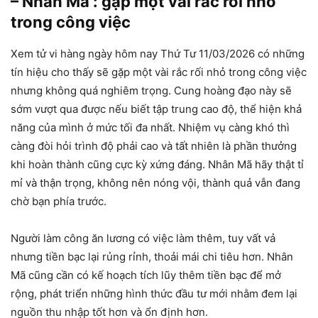
– Nhân Mã : gặp một vài rắc rối nhỏ
trong công việc
Xem tử vi hàng ngày hôm nay Thứ Tư 11/03/2026 có những
tín hiệu cho thấy sẽ gặp một vài rắc rối nhỏ trong công việc
nhưng không quá nghiêm trọng. Cung hoàng đạo này sẽ
sớm vượt qua được nếu biết tập trung cao độ, thể hiện khả
năng của mình ở mức tối đa nhất. Nhiệm vụ càng khó thì
càng đòi hỏi trình độ phải cao và tất nhiên là phần thưởng
khi hoàn thành cũng cực kỳ xứng đáng. Nhân Mã hãy thật tỉ
mỉ và thận trọng, không nên nóng vội, thành quả vẫn đang
chờ bạn phía trước.
Người làm công ăn lương có việc làm thêm, tuy vất vả
nhưng tiền bạc lại rủng rỉnh, thoải mái chi tiêu hơn. Nhân
Mã cũng cần có kế hoạch tích lũy thêm tiền bạc để mở
rộng, phát triển những hình thức đầu tư mới nhằm đem lại
nguồn thu nhập tốt hơn và ổn định hơn.