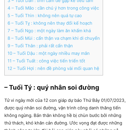
3
– Tuổi Dần : tình cảm dễ gặp kể tiểu tam
4
– Tuổi Mão : cần chú ý hơn trong công việc
5
– Tuổi Thìn : không nên quá tự cao
6
– Tuổi Tỵ : không nên thay đổi kế hoạch
7
– Tuổi Ngọ : một ngày làm ăn khấm khá
8
– Tuổi Mùi : cẩn thận va chạm khi di chuyển
9
– Tuổi Thân : phải rất cẩn thận
10
– Tuổi Dậu : một ngày nhiều may mắn
11
– Tuổi Tuất : công việc tiến triển tốt
12
– Tuổi Hợi : nên đề phòng vài mối quan hệ
– Tuổi Tý : quý nhân soi đường
Tử vi ngày mới của 12 con giáp dự báo Thứ Bảy 01/07/2023,
được quý nhân soi đường, vận trình công danh thăng tiến
không ngừng. Bản thân không hề bị chùn bước bởi những
thử thách, khó khăn cản đường. Ước vọng đạt được những