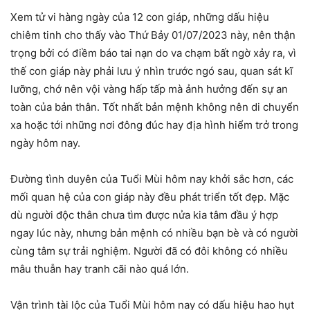
Xem tử vi hàng ngày của 12 con giáp, những dấu hiệu
chiêm tinh cho thấy vào Thứ Bảy 01/07/2023 này, nên thận
trọng bởi có điềm báo tai nạn do va chạm bất ngờ xảy ra, vì
thế con giáp này phải lưu ý nhìn trước ngó sau, quan sát kĩ
lưỡng, chớ nên vội vàng hấp tấp mà ảnh hưởng đến sự an
toàn của bản thân. Tốt nhất bản mệnh không nên di chuyển
xa hoặc tới những nơi đông đúc hay địa hình hiểm trở trong
ngày hôm nay.
Đường tình duyên của Tuổi Mùi hôm nay khởi sắc hơn, các
mối quan hệ của con giáp này đều phát triển tốt đẹp. Mặc
dù người độc thân chưa tìm được nửa kia tâm đầu ý hợp
ngay lúc này, nhưng bản mệnh có nhiều bạn bè và có người
cùng tâm sự trải nghiệm. Người đã có đôi không có nhiều
mâu thuẫn hay tranh cãi nào quá lớn.
Vận trình tài lộc của Tuổi Mùi hôm nay có dấu hiệu hao hụt