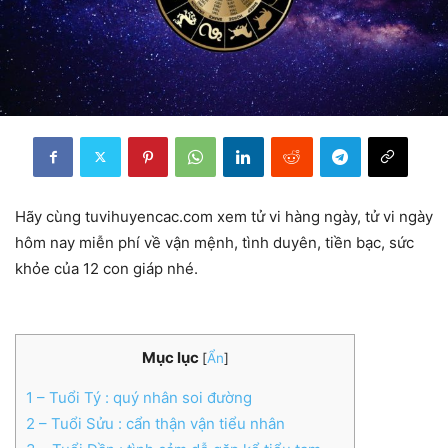
Hãy cùng tuvihuyencac.com xem tử vi hàng ngày, tử vi ngày
hôm nay miễn phí về vận mệnh, tình duyên, tiền bạc, sức
khỏe của 12 con giáp nhé.
Mục lục
[
Ẩn
]
1
– Tuổi Tý : quý nhân soi đường
2
– Tuổi Sửu : cẩn thận vận tiểu nhân