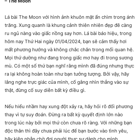
– The Moon
Lá bài The Moon với hình ảnh khuôn mặt ẩn chìm trong ánh
trăng. Xung quanh là khung cảnh thiên nhiên đẹp đẽ càng
ru ngủ nàng vào giấc nồng say hơn. Lá bài báo hiệu, trong
hôm nay Thứ Hai ngày 01/04/2024, bạn sẽ cảm thấy hơi
mất phương hướng và không chắc chắn trong mối quan hệ.
Mọi thứ dường như đang trong giấc mơ hay đi trong sương
mù. Có một số thứ bạn nghĩ rằng mình đã đúng nhưng thực
ra lại không hoàn toàn như bạn tưởng tượng. Bởi vậy, hãy
lắng nghe trực giác của mình, cố gắng nhìn thẳng vào sự
thật, đừng cố suy diễn bất kỳ điều gì.
Nếu hiểu nhầm hay xung đột xảy ra, hãy hỏi rõ đối phương
thay vì tự suy đoán. Đừng ra bất kỳ quyết định lớn nào
trong lúc này bởi mọi thứ còn chưa rõ ràng. Với những bạn
độc thân thì đây chưa phải lúc để bạn bước vào tình yêu,
hãy kiên nhẫn chờ đợi người thực sự dành cho mình.