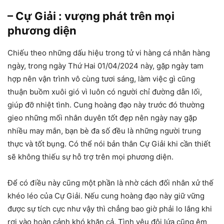
– Cự Giải : vượng phát trên mọi
phương diện
Chiếu theo những dấu hiệu trong tử vi hàng cá nhân hàng
ngày, trong ngày Thứ Hai 01/04/2024 này, gặp ngày tam
hợp nên vận trình vô cùng tươi sáng, làm việc gì cũng
thuận buồm xuôi gió vì luôn có người chỉ đường dẫn lối,
giúp đỡ nhiệt tình. Cung hoàng đạo này trước đó thường
gieo những mối nhân duyên tốt đẹp nên ngày nay gặp
nhiều may mắn, bạn bè đa số đều là những người trung
thực và tốt bụng. Có thể nói bản thân Cự Giải khi cần thiết
sẽ không thiếu sự hỗ trợ trên mọi phương diện.
Để có điều này cũng một phần là nhờ cách đối nhân xử thế
khéo léo của Cự Giải. Nếu cung hoàng đạo này giữ vững
được sự tích cực như vậy thì chẳng bao giờ phải lo lắng khi
rơi vào hoàn cảnh khó khăn cả. Tình yêu đôi lứa cũng êm