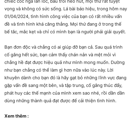
chiếc cốc ngã lăn lóc, bầu trồi heo hút, mọi thứ rất tuyệt
vọng và không có sức sống. Lá bài báo hiệu, trong hôm nay
01/04/2024, tình hình công việc của bạn có rất nhiều vấn
đề và tình hình khá căng thẳng. Mọi thứ đang ở trong thế
bế tắc, mắc kẹt và chỉ có mình bạn là người phải giải quyết.
Bạn đơn độc và chẳng có ai giúp đỡ bạn cả. Sau quá trình
cố gắng hết sức, bạn cảm thấy chán nản và mệt mỏi vì
chẳng hề đạt được hiệu quả như mình mong muốn. Dường
như bạn chẳng có thể làm gì hơn nữa vào lúc này. Lời
khuyên dành cho bạn đó là hãy gạt bỏ những lĩnh vực đang
gặp vấn đề sang một bên, và tập trung, cố gắng thúc đẩy,
phát huy các thế mạnh của mình xem sao nhé, rồi dần dần
dùng những thành quả đạt được để cải thiện tình hình.
Xem thêm :