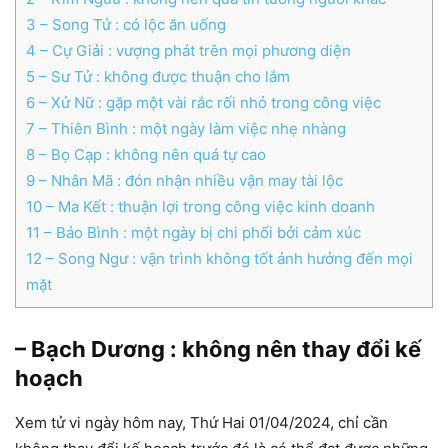
3
– Song Tử : có lộc ăn uống
4
– Cự Giải : vượng phát trên mọi phương diện
5
– Sư Tử : không được thuận cho lắm
6
– Xử Nữ : gặp một vài rắc rối nhỏ trong công việc
7
– Thiên Bình : một ngày làm việc nhẹ nhàng
8
– Bọ Cạp : không nên quá tự cao
9
– Nhân Mã : đón nhận nhiều vận may tài lộc
10
– Ma Kết : thuận lợi trong công việc kinh doanh
11
– Bảo Bình : một ngày bị chi phối bởi cảm xúc
12
– Song Ngư : vận trình không tốt ảnh hưởng đến mọi
mặt
– Bạch Dương : không nên thay đổi kế
hoạch
Xem tử vi ngày hôm nay, Thứ Hai 01/04/2024, chỉ cần