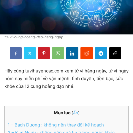
tu-vi-cung-hoang-dao-hang-ngay
Hãy cùng tuvihuyencac.com xem tử vi hàng ngày, tử vi ngày
hôm nay miễn phí về vận mệnh, tình duyên, tiền bạc, sức
khỏe của 12 cung hoàng đạo nhé.
Mục lục
[
Ẩn
]
1
– Bạch Dương : không nên thay đổi kế hoạch
2
– Kim Ngưu : không nên quá tin tưởng người khác