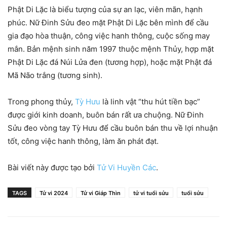
Phật Di Lặc là biểu tượng của sự an lạc, viên mãn, hạnh
phúc. Nữ Đinh Sửu đeo mặt Phật Di Lặc bên mình để cầu
gia đạo hòa thuận, công việc hanh thông, cuộc sống may
mắn. Bản mệnh sinh năm 1997 thuộc mệnh Thủy, hợp mặt
Phật Di Lặc đá Núi Lửa đen (tương hợp), hoặc mặt Phật đá
Mã Não trắng (tương sinh).
Trong phong thủy,
Tỳ Hưu
là linh vật “thu hút tiền bạc”
được giới kinh doanh, buôn bán rất ưa chuộng. Nữ Đinh
Sửu đeo vòng tay Tỳ Hưu để cầu buôn bán thu về lợi nhuận
tốt, công việc hanh thông, làm ăn phát đạt.
Bài viết này được tạo bởi
Tử Vi Huyền Các
.
TAGS
Tử vi 2024
Tử vi Giáp Thìn
tử vi tuổi sửu
tuổi sửu