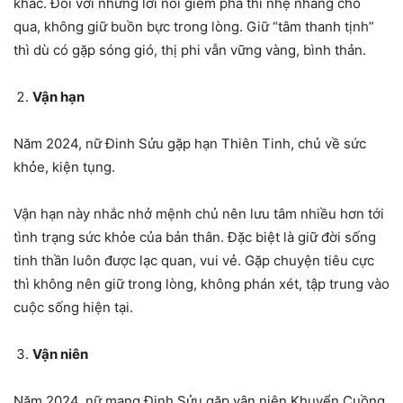
khác. Đối với những lời nói gièm pha thì nhẹ nhàng cho
qua, không giữ buồn bực trong lòng. Giữ “tâm thanh tịnh”
thì dù có gặp sóng gió, thị phi vẫn vững vàng, bình thản.
Vận hạn
Năm 2024, nữ Đinh Sửu gặp hạn Thiên Tinh, chủ về sức
khỏe, kiện tụng.
Vận hạn này nhắc nhở mệnh chủ nên lưu tâm nhiều hơn tới
tình trạng sức khỏe của bản thân. Đặc biệt là giữ đời sống
tinh thần luôn được lạc quan, vui vẻ. Gặp chuyện tiêu cực
thì không nên giữ trong lòng, không phán xét, tập trung vào
cuộc sống hiện tại.
Vận niên
Năm 2024, nữ mạng Đinh Sửu gặp vận niên Khuyển Cuồng