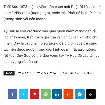
Tuổi Sửu 1973 mệnh Mộc, nên chọn mặt Phật Di Lặc làm từ
đá Mã Não xanh (tương hợp), hoặc mặt Phật đá Núi Lửa đen
(tương sinh với bản mệnh).
Tỳ Hưu là linh vật được dân gian quan niệm mang đến tài
lộc, may mắn, trấn trạch giữ của và tích tụ vận khí cho chủ
nhân. Đây là vật phẩm biểu tượng để giữ gìn của cải sung
túc nên được người trong giới kinh doanh rất ưa chuộng.
Nữ tuổi Quý Sửu có thể đeo vòng tay Tỳ Hưu để cầu tài lộc,
danh vọng và tiền tài.
TAGS
Tử vi 2024
Tử vi Giáp Thìn
tử vi tuổi sửu
tuổi sửu