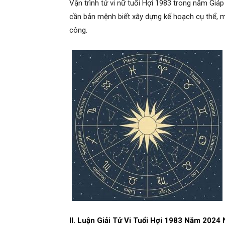
Vận trình tử vi nữ tuổi Hợi 1983 trong năm Giá
cần bản mệnh biết xây dựng kế hoạch cụ thể, mục
công.
II. Luận Giải Tử Vi Tuổi Hợi 1983 Năm 202