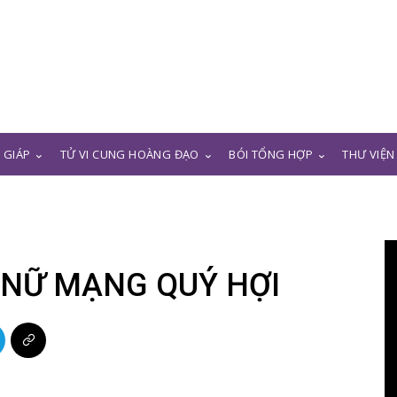
N GIÁP
TỬ VI CUNG HOÀNG ĐẠO
BÓI TỔNG HỢP
THƯ VIỆN
– NỮ MẠNG QUÝ HỢI