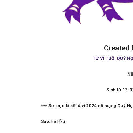
Created 
TỬ VI TUỔI QUÝ H
Nữ
Sinh từ 13-
*** Sơ lược lá số tử vi 2024 nữ mạng Quý Hợ
Sao:
La Hầu