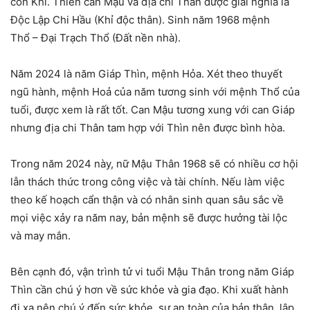
con Khỉ. Thiên can Mậu và địa chi Thân được giải nghĩa là
Độc Lập Chi Hầu (Khỉ độc thân). Sinh năm 1968 mệnh
Thổ – Đại Trạch Thổ (Đất nền nhà).
Năm 2024 là năm Giáp Thìn, mệnh Hỏa. Xét theo thuyết
ngũ hành, mệnh Hoả của năm tương sinh với mệnh Thổ của
tuổi, được xem là rất tốt. Can Mậu tương xung với can Giáp
nhưng địa chi Thân tam hợp với Thìn nên được bình hòa.
Trong năm 2024 này, nữ Mậu Thân 1968 sẽ có nhiều cơ hội
lẫn thách thức trong công việc và tài chính. Nếu làm việc
theo kế hoạch cẩn thận và có nhân sinh quan sâu sắc về
mọi việc xảy ra năm nay, bản mệnh sẽ được hưởng tài lộc
và may mắn.
Bên cạnh đó, vận trình tử vi tuổi Mậu Thân trong năm Giáp
Thìn cần chú ý hơn về sức khỏe và gia đạo. Khi xuất hành
đi xa nên chú ý đến sức khỏe, sự an toàn của bản thân, lập