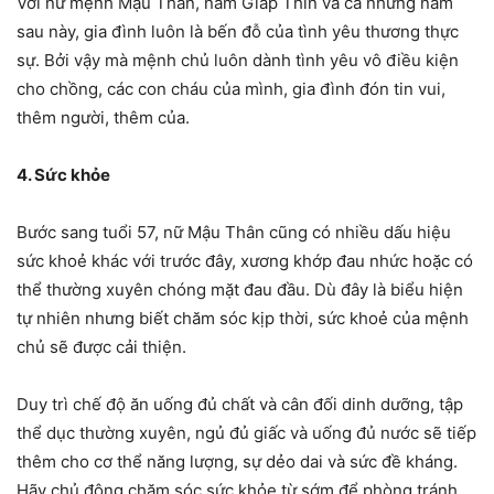
Với nữ mệnh Mậu Thân, năm Giáp Thìn và cả những năm
sau này, gia đình luôn là bến đỗ của tình yêu thương thực
sự. Bởi vậy mà mệnh chủ luôn dành tình yêu vô điều kiện
cho chồng, các con cháu của mình, gia đình đón tin vui,
thêm người, thêm của.
4. Sức khỏe
Bước sang tuổi 57, nữ Mậu Thân cũng có nhiều dấu hiệu
sức khoẻ khác với trước đây, xương khớp đau nhức hoặc có
thể thường xuyên chóng mặt đau đầu. Dù đây là biểu hiện
tự nhiên nhưng biết chăm sóc kịp thời, sức khoẻ của mệnh
chủ sẽ được cải thiện.
Duy trì chế độ ăn uống đủ chất và cân đối dinh dưỡng, tập
thể dục thường xuyên, ngủ đủ giấc và uống đủ nước sẽ tiếp
thêm cho cơ thể năng lượng, sự dẻo dai và sức đề kháng.
Hãy chủ động chăm sóc sức khỏe từ sớm để phòng tránh