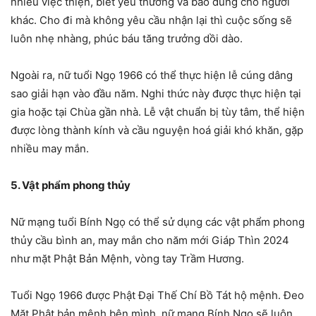
nhiều việc thiện, biết yêu thương và bao dung cho người
khác. Cho đi mà không yêu cầu nhận lại thì cuộc sống sẽ
luôn nhẹ nhàng, phúc báu tăng trưởng dồi dào.
Ngoài ra, nữ tuổi Ngọ 1966 có thể thực hiện lễ cúng dâng
sao giải hạn vào đầu năm. Nghi thức này được thực hiện tại
gia hoặc tại Chùa gần nhà. Lễ vật chuẩn bị tùy tâm, thể hiện
được lòng thành kính và cầu nguyện hoá giải khó khăn, gặp
nhiều may mắn.
5. Vật phẩm phong thủy
Nữ mạng tuổi Bính Ngọ có thể sử dụng các vật phẩm phong
thủy cầu bình an, may mắn cho năm mới Giáp Thìn 2024
như mặt Phật Bản Mệnh, vòng tay Trầm Hương.
Tuổi Ngọ 1966 được Phật Đại Thế Chí Bồ Tát hộ mệnh. Đeo
Mặt Phật bản mệnh bên mình, nữ mạng Bính Ngọ sẽ luôn