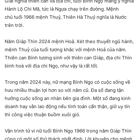
Giải nghĩa thiên can và địa chi, tuổi Bính Ngọ mang ý nghĩa
Hành Lộ Chi Mã, tức là Ngựa chạy trên đường. Mệnh
chủ tuổi 1966 mệnh Thuỷ, Thiên Hà Thuỷ nghĩa là Nước
trên trời.
Năm Giáp Thìn 2024 mệnh Hoả. Xét theo thuyết ngũ hành,
mệnh Thuỷ của tuổi tương khắc với mệnh Hoả của năm.
Thiên can Bính tương sinh với thiên can Giáp, địa chi Thìn
bình hoà với địa chi Ngọ, như vậy là rất tốt.
Trong năm 2024 này, nữ mạng Bính Ngọ có cuộc sống về
hưu nhiều thuận lợi hơn so với năm cũ. Đa số đang tận
hưởng cuộc sống an nhàn bên gia đình. Một số đang kinh
doanh hay vẫn lao động nếu tính toán cẩn thận, giữ uy tín
thì công việc thuận buồm xuôi gió.
Vận trình tử vi nữ tuổi Bính Ngọ 1966 trong năm Giáp Thìn
cũng có một số thử thách nhất định. Lời khuyên cho mệnh