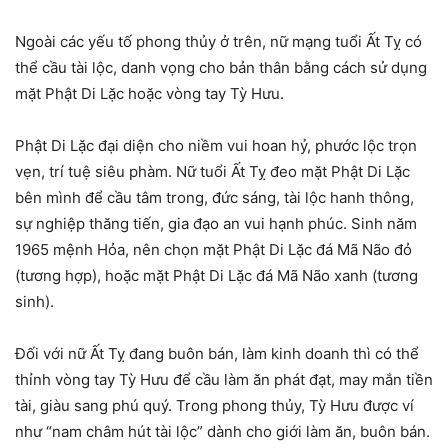
Ngoài các yếu tố phong thủy ở trên, nữ mạng tuổi Ất Tỵ có
thể cầu tài lộc, danh vọng cho bản thân bằng cách sử dụng
mặt Phật Di Lặc hoặc vòng tay Tỳ Hưu.
Phật Di Lặc đại diện cho niềm vui hoan hỷ, phước lộc trọn
vẹn, trí tuệ siêu phàm. Nữ tuổi Ất Tỵ đeo mặt Phật Di Lặc
bên mình để cầu tâm trong, đức sáng, tài lộc hanh thông,
sự nghiệp thăng tiến, gia đạo an vui hạnh phúc. Sinh năm
1965 mệnh Hỏa, nên chọn mặt Phật Di Lặc đá Mã Não đỏ
(tương hợp), hoặc mặt Phật Di Lặc đá Mã Não xanh (tương
sinh).
Đối với nữ Ất Tỵ đang buôn bán, làm kinh doanh thì có thể
thỉnh vòng tay Tỳ Hưu để cầu làm ăn phát đạt, may mắn tiền
tài, giàu sang phú quý. Trong phong thủy, Tỳ Hưu được ví
như “nam châm hút tài lộc” dành cho giới làm ăn, buôn bán.