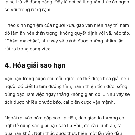
là hổ trở về đồng bằng. Đây là nơi có ít nguồn thức ăn ngon
so với trong rừng rậm.
Theo kinh nghiệm của người xưa, gặp vận niên này thì năm
đó làm ăn nên thận trọng, không quyết định vội vã, hấp tấp.
“Chậm mà chắc”, như vậy sẽ tránh được những nhầm lẫn,
rủi ro trong công việc.
4. Hóa giải sao hạn
Vận hạn trong cuộc đời mỗi người có thể được hóa giải nếu
người đó biết tu tâm dưỡng tính, hành thiện tích đức, sống
đúng đạo, làm việc ngay thẳng không gian dối,.. Như vậy sẽ
tích được nhiều phước báo, cải biến được vận mệnh.
Ngoài ra, vào năm gặp sao La Hầu, dân gian ta thường có
nghi lễ cúng sao giải hạn sao La Hầu, để cầu bình an, tai
qua nạn khỏi. Nghi thức được thực hiện một lần vào đầu