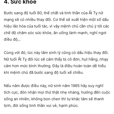
4. Sức khỏe
Bước sang độ tuổi 60, thể chất và tinh thần của Ất Tỵ nữ
mạng sẽ có nhiều thay đổi. Cơ thể sẽ xuất hiện một số dấu
hiệu lão hóa của tuổi tác, vì vậy mệnh chủ cần chú ý tới các
chế độ chăm sóc sức khỏe, ăn uống lành mạnh, nghỉ ngơi
điều độ,..
Cùng với đó, lúc này tâm sinh lý cũng có dấu hiệu thay đổi.
Nữ tuổi Ất Tỵ đôi lúc sẽ cảm thấy bị cô đơn, hụt hẫng, nhạy
cảm hơn mức bình thường. Đây là điều hoàn toàn dễ hiểu
khi mệnh chủ đã bước sang độ tuổi xế chiều.
Nếu nắm được điều này, nữ sinh năm 1965 hãy suy nghĩ
tích cực, đón nhận mọi thứ thật nhẹ nhàng, hướng đến cuộc
sống an nhiên, không bon chen thì tự khắc tâm sẽ thanh
tịnh, đời sống tinh thần vui vẻ, hạnh phúc.