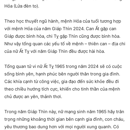
Hỏa (Lửa đèn to).
Theo học thuyết ngũ hành, mệnh Hỏa của tuổi tương hợp
với mệnh Hỏa của năm Giáp Thìn 2024. Can Ất gặp can
Giáp được bình hòa, chi Tỵ gặp Thìn cũng được bình hòa.
Như vậy tổng quan các yếu tố về mệnh – thiên can – địa chi
của nữ Ất Tỵ với năm Giáp Thìn đều được hài hòa.
Tổng quan tử vi nữ Ất Tỵ 1965 trong năm 2024 sẽ có cuộc
sống bình yên, hạnh phúc bên người thân trong gia đình.
Các khía cạnh từ công việc, gia đạo đến sức khỏe đều đi
theo chiều hướng tích cực, khiến cho tinh thần của mệnh
chủ được an yên, thảnh thơi.
Trong năm Giáp Thìn này, nữ mạng sinh năm 1965 hãy trân
trọng những khoảng thời gian bên cạnh gia đình, con cháu,
yêu thương bao dung hơn với mọi người xung quanh. Có