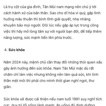
Là trụ cột của gia đình, Tân Mùi nam mạng nên chú ý tới
cách hành xử của bản thân. Sao cho dĩ hòa vi quý, gặp tình
huống mâu thuẫn thì bình tĩnh giải quyết, nhẹ nhàng
khuyên bảo mọi người. Đôi lúc nếu gặp áp lực trong công
việc thì hãy mở lòng tâm sự với người bạn đời, để tiếp thêm
năng lượng, sức mạnh tiến lên phía trước.
Sức khỏe
Năm 2024 này, mệnh chủ cần thay đổi những thói quen xấu
gây ảnh hưởng đến sức khỏe. Nam Tân Mùi mặc dù rất
chăm chỉ làm việc nhưng không nên làm quá sức, khi tinh
thần mệt mỏi thì phải cho mình thời gian nghỉ ngơi, thư
giãn.
Sức khỏe sẽ được cải thiện nếu nam tuổi 1991 suy nghĩ tích
cực, duy trì lối sống lành mạnh, ăn uống đủ dinh dưỡng,