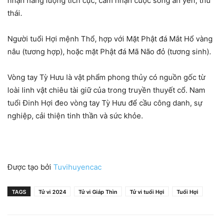
nhận năng lượng tích cực, cảm nhận cuộc sống an yên, thư
thái.
Người tuổi Hợi mệnh Thổ, hợp với Mặt Phật đá Mắt Hổ vàng
nâu (tương hợp), hoặc mặt Phật đá Mã Não đỏ (tương sinh).
Vòng tay Tỳ Hưu là vật phẩm phong thủy có nguồn gốc từ
loài linh vật chiêu tài giữ của trong truyền thuyết cổ. Nam
tuổi Đinh Hợi đeo vòng tay Tỳ Hưu để cầu công danh, sự
nghiệp, cải thiện tinh thần và sức khỏe.
Được tạo bởi
Tuvihuyencac
TAGS
Tử vi 2024
Tử vi Giáp Thìn
Tử vi tuổi Hợi
Tuổi Hợi