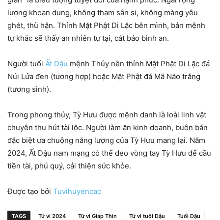
lượng khoan dung, không tham sân si, không màng yêu
ghét, thù hận. Thỉnh Mặt Phật Di Lặc bên mình, bản mệnh
tự khắc sẽ thấy an nhiên tự tại, cát bảo bình an.
Người tuổi
Ất Dậu
mệnh Thủy nên thỉnh Mặt Phật Di Lặc đá
Núi Lửa đen (tương hợp) hoặc Mặt Phật đá Mã Não trắng
(tương sinh).
Trong phong thủy, Tỳ Hưu được mệnh danh là loài linh vật
chuyên thu hút tài lộc. Người làm ăn kinh doanh, buôn bán
đặc biệt ưa chuộng năng lượng của Tỳ Hưu mang lại. Năm
2024, Ất Dậu nam mạng có thể đeo vòng tay Tỳ Hưu để cầu
tiền tài, phú quý, cải thiện sức khỏe.
Được tạo bởi
Tuvihuyencac
TAGS
Tử vi 2024
Tử vi Giáp Thìn
Tử vi tuổi Dậu
Tuổi Dậu