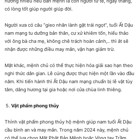
hưởng nhiều nếu bản mệnh là con người tử tế, ngay thẳng,
có lòng tốt giúp người giúp đời.
Người xưa có câu “gieo nhân lành gặt trái ngọt”, tuổi Ất Dậu
nam mạng tu dưỡng bản thân, cư xử khiêm tốn, hiếu thảo
với ông bà cha mẹ, không chê trách hoàn cảnh,.. thì ắt sẽ
nhận được những điều may mắn, vận hạn giảm trừ.
Mặt khác, mệnh chủ có thể thực hiện hóa giải sao hạn theo
nghi thức dân gian. Lễ cúng được thực hiện một lần vào đầu
năm. Khi tiến hành thì Ất Dậu nam mạng chuẩn bị lễ vật tùy
tâm, dâng hương tại gia hoặc nơi cửa chùa linh thiêng.
Vật phẩm phong thủy
Thỉnh vật phẩm phong thủy hộ mệnh giúp nam tuổi Ất Dậu
cầu bình an và may mắn. Trong năm 2024 này, mệnh chủ
có thể lựa chọn Mặt Phật Bản Mệnh hoặc Vòng tay Trầm