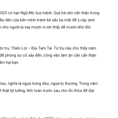
023 có hạn Ngũ Mộ tọa mệnh. Quý bà nên cẩn thận trong
iều tiền của bên mình tránh kẻ xấu tai mắt để ý nảy sinh
 cho người lạ vay mượn vì xét thấy dễ mượn khó đòi.
ứ trụ: Thiên Lợi – Địa Tam Tai. Tứ trụ này cho thấy năm
a đề phòng sự cố xảy đến, công việc làm ăn cần cẩn thận
ãm hại bạn.
Đao, nghĩa là ngựa trúng đao, ngựa bị thương. Trong năm
 thật kỹ lưỡng, tính toán trước sau cho ổn thỏa để đạt