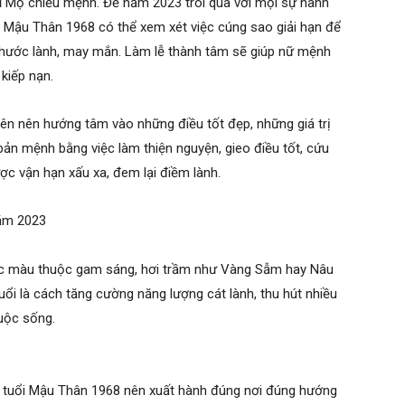
Mộ chiếu mệnh. Để năm 2023 trôi qua với mọi sự hanh
i Mậu Thân 1968 có thể xem xét việc cúng sao giải hạn để
 phước lành, may mắn. Làm lễ thành tâm sẽ giúp nữ mệnh
kiếp nạn.
iên nên hướng tâm vào những điều tốt đẹp, những giá trị
 bản mệnh bằng việc làm thiện nguyện, gieo điều tốt, cứu
ợc vận hạn xấu xa, đem lại điềm lành.
năm 2023
 màu thuộc gam sáng, hơi trầm như Vàng Sẫm hay Nâu
uổi là cách tăng cường năng lượng cát lành, thu hút nhiều
uộc sống.
ủ tuổi Mậu Thân 1968 nên xuất hành đúng nơi đúng hướng