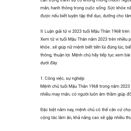
cẩn trọng tránh sự cố không mong muốn. Ngoài 
mắn, hanh thông trong cuộc sống. Sức khỏe nă
được nếu biết luyện tập thể dục, dưỡng cho tâm
II. Luận giải tử vi 2023 tuổi Mậu Thân 1968 trê
Xem tử vi tuổi Mậu Thân năm 2023 trên nhiều 
khỏe…sẽ giúp nữ mệnh biết tiến lùi đúng lúc, bi
thông, thuận lợi. Mệnh chủ hãy tiếp tục xem bài
dưới đây:
1. Công việc, sự nghiệp
Mệnh chủ tuổi Mậu Thân 1968 trong năm 2023 
nhiều may mắn, có người luôn âm thầm giúp đỡ,
Đặc biệt năm nay, mệnh chủ có thể căn cứ chọ
cộng tác làm ăn, khả năng cao sẽ gặp nhiều th