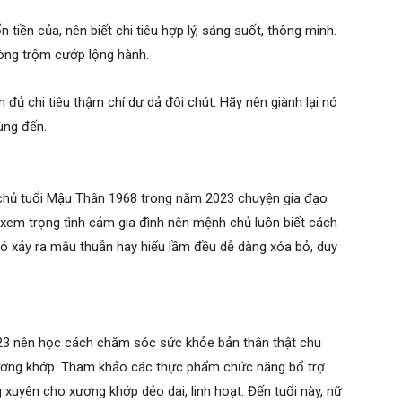
iền của, nên biết chi tiêu hợp lý, sáng suốt, thông minh.
òng trộm cướp lộng hành.
n đủ chi tiêu thậm chí dư dả đôi chút. Hãy nên giành lại nó
ùng đến.
 chủ tuổi Mậu Thân 1968 trong năm 2023 chuyện gia đạo
n xem trọng tình cảm gia đình nên mệnh chủ luôn biết cách
có xảy ra mâu thuẫn hay hiểu lầm đều dễ dàng xóa bỏ, duy
23 nên học cách chăm sóc sức khỏe bản thân thật chu
xương khớp. Tham khảo các thực phẩm chức năng bổ trợ
xuyên cho xương khớp dẻo dai, linh hoạt. Đến tuổi này, nữ