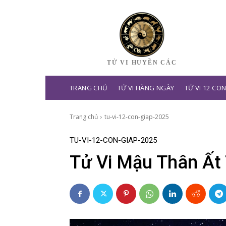
TỬ VI HUYỀN CÁC
TRANG CHỦ
TỬ VI HÀNG NGÀY
TỬ VI 12 CO
Trang chủ
tu-vi-12-con-giap-2025
TU-VI-12-CON-GIAP-2025
Tử Vi Mậu Thân Ất