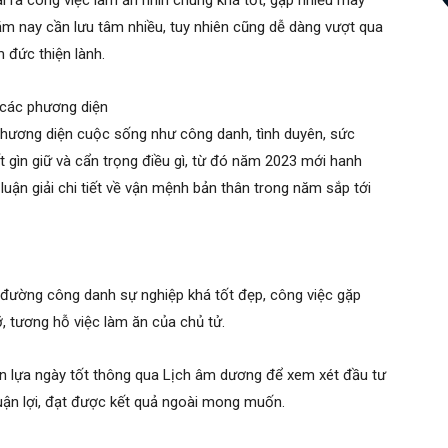
ra công việc làm ăn nhìn chung khá tốt, gặp nhiều may
m nay cần lưu tâm nhiều, tuy nhiên cũng dễ dàng vượt qua
 đức thiện lành.
n các phương diện
phương diện cuộc sống như công danh, tình duyên, sức
ết gìn giữ và cẩn trọng điều gì, từ đó năm 2023 mới hanh
 luận giải chi tiết về vận mệnh bản thân trong năm sắp tới
đường công danh sự nghiệp khá tốt đẹp, công việc gặp
 tương hỗ việc làm ăn của chủ tử.
n lựa ngày tốt thông qua Lịch âm dương để xem xét đầu tư
uận lợi, đạt được kết quả ngoài mong muốn.