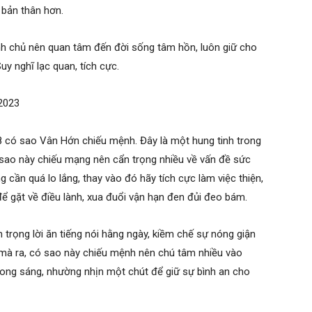
 bản thân hơn.
h chủ nên quan tâm đến đời sống tâm hồn, luôn giữ cho
uy nghĩ lạc quan, tích cực.
2023
 có sao Vân Hớn chiếu mệnh. Đây là một hung tinh trong
 sao này chiếu mạng nên cẩn trọng nhiều về vấn đề sức
cần quá lo lắng, thay vào đó hãy tích cực làm việc thiện,
để gặt về điều lành, xua đuổi vận hạn đen đủi đeo bám.
trọng lời ăn tiếng nói hằng ngày, kiềm chế sự nóng giận
 mà ra, có sao này chiếu mệnh nên chú tâm nhiều vào
rong sáng, nhường nhịn một chút để giữ sự bình an cho