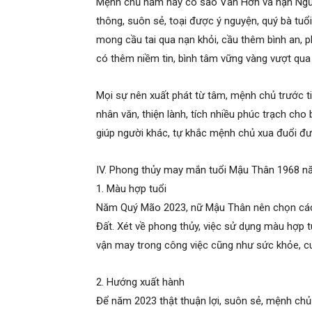
Mệnh chủ năm nay có sao Vân Hớn và hạn Ngũ 
thông, suôn sẻ, toại được ý nguyện, quý bà tuổ
mong cầu tai qua nạn khỏi, cầu thêm bình an,
có thêm niềm tin, bình tâm vững vàng vượt qua 
Mọi sự nên xuất phát từ tâm, mệnh chủ trước t
nhân văn, thiện lành, tích nhiều phúc trạch cho
giúp người khác, tự khắc mệnh chủ xua đuổi đư
IV. Phong thủy may mắn tuổi Mậu Thân 1968 
1. Màu hợp tuổi
Năm Quý Mão 2023, nữ Mậu Thân nên chọn các
Đất. Xét về phong thủy, việc sử dụng màu hợp t
vận may trong công việc cũng như sức khỏe, c
2. Hướng xuất hành
Để năm 2023 thật thuận lợi, suôn sẻ, mệnh ch