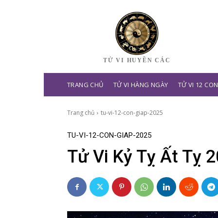
TỬ VI HUYỀN CÁC
TRANG CHỦ
TỬ VI HÀNG NGÀY
TỬ VI 12 CO
Trang chủ
tu-vi-12-con-giap-2025
TU-VI-12-CON-GIAP-2025
Tử Vi Kỷ Tỵ Ất Tỵ