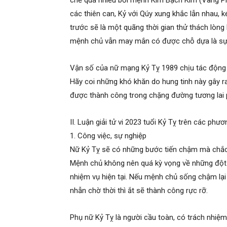
chế quá nhiều bởi mệnh Kim Bạch Kim (Vàng P
các thiên can, Kỷ với Qúy xung khắc lẫn nhau,
trước sẽ là một quãng thời gian thử thách lòng
mệnh chủ vẫn may mắn có được chỗ dựa là sự 
Vận số của nữ mạng Kỷ Tỵ 1989 chịu tác động củ
Hãy coi những khó khăn do hung tinh này gây r
được thành công trong chặng đường tương lai p
II. Luận giải tử vi 2023 tuổi Kỷ Tỵ trên các phươ
1. Công việc, sự nghiệp
Nữ Kỷ Tỵ sẽ có những bước tiến chậm mà chắc
Mệnh chủ không nên quá kỳ vọng về những đột 
nhiệm vụ hiện tại. Nếu mệnh chủ sống chậm lại
nhẫn chờ thời thì ắt sẽ thành công rực rỡ.
Phụ nữ Kỷ Tỵ là người cầu toàn, có trách nhi