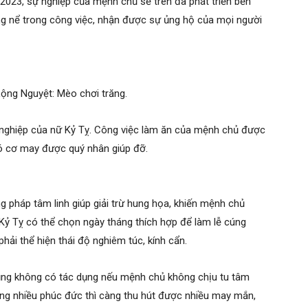
 2023, sự nghiệp của mệnh chủ sẽ trên đà phát triển bền
g nể trong công việc, nhận được sự ủng hộ của mọi người
ộng Nguyệt: Mèo chơi trăng.
ự nghiệp của nữ Kỷ Tỵ. Công việc làm ăn của mệnh chủ được
có cơ may được quý nhân giúp đỡ.
 pháp tâm linh giúp giải trừ hung họa, khiến mệnh chủ
ỷ Tỵ có thể chọn ngày tháng thích hợp để làm lễ cúng
phải thể hiện thái độ nghiêm túc, kính cẩn.
 cũng không có tác dụng nếu mệnh chủ không chịu tu tâm
càng nhiều phúc đức thì càng thu hút được nhiều may mắn,