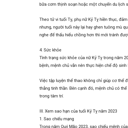
bữa cơm thịnh soạn hoặc một chuyến du lịch sẽ
Theo tử vi tuổi Tỵ, phụ nữ Kỷ Tỵ hiền thục, đ
nhưng, người tuổi này lại hay ghen tuông mù q
nghe để thấu hiểu chồng hơn thì mới tránh đư
4. Sức khỏe
Tình trạng sức khỏe của nữ Kỷ Tỵ trong năm 2
bệnh, mệnh chủ vẫn nên thực hiện chế độ sinh 
Việc tập luyện thể thao không chỉ giúp cơ thể
thẳng tinh thần. Bên cạnh đó, mệnh chủ có thể 
trong tâm trí.
III. Xem sao hạn của tuổi Kỷ Tỵ năm 2023
1. Sao chiếu mạng
Trong năm Quý Mão 2023, sao chiếu mệnh của nữ