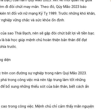
ha Bạc) của năm Quý Mão 2023. Xét về mối quan hệ giữa
 kém đi đôi chút may mắn. Theo đó, Qúy Mão 2023 báo
 kiên trì đối với nữ mạng Kỷ Tỵ 1989. Trước những khó khăn,
nghiệp vững chắc và sức khỏe ổn định.
a sao Thái Bạch, nên sẽ gặp đôi chút bất lợi về tiền bạc.
a là bài học giúp mệnh chủ hoàn thiện bản thân để đạt
hía trước.
ng diện
 trên con đường sự nghiệp trong năm Quý Mão 2023.
phá trong công việc mà nên tập trung làm tốt những
 để bổ sung những thiếu sót của bản thân, biết cách ẩn
ệm cao trong công việc. Mệnh chủ chỉ cảm thấy mãn nguyện