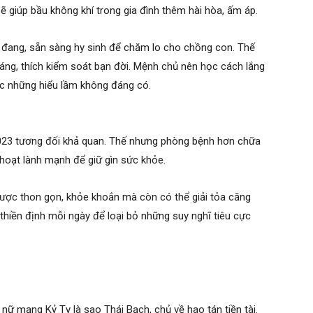
 giúp bầu không khí trong gia đình thêm hài hòa, ấm áp.
ảm đang, sẵn sàng hy sinh để chăm lo cho chồng con. Thế
uáng, thích kiểm soát bạn đời. Mệnh chủ nên học cách lắng
ợc những hiểu lầm không đáng có.
023 tương đối khả quan. Thế nhưng phòng bệnh hơn chữa
hoạt lành mạnh để giữ gìn sức khỏe.
 được thon gọn, khỏe khoắn mà còn có thể giải tỏa căng
thiền định mỗi ngày để loại bỏ những suy nghĩ tiêu cực
 mạng Kỷ Tỵ là sao Thái Bạch, chủ về hao tán tiền tài.