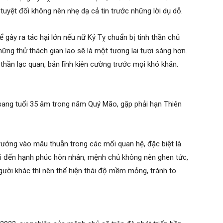
uyệt đối không nên nhẹ dạ cả tin trước những lời dụ dỗ.
 gây ra tác hại lớn nếu nữ Kỷ Tỵ chuẩn bị tinh thần chủ
hững thử thách gian lao sẽ là một tương lai tươi sáng hơn.
thần lạc quan, bản lĩnh kiên cường trước mọi khó khăn.
sang tuổi 35 âm trong năm Quý Mão, gặp phải hạn Thiên
ướng vào mâu thuẫn trong các mối quan hệ, đặc biệt là
ại đến hạnh phúc hôn nhân, mệnh chủ không nên ghen tức,
người khác thì nên thể hiện thái độ mềm mỏng, tránh to