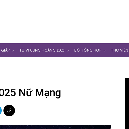
N GIÁP
TỬ VI CUNG HOÀNG ĐẠO
BÓI TỔNG HỢP
THƯ VIỆN
 2025 Nữ Mạng