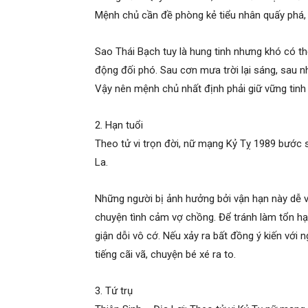
Mệnh chủ cần đề phòng kẻ tiểu nhân quấy phá, t
Sao Thái Bạch tuy là hung tinh nhưng khó có thể
động đối phó. Sau cơn mưa trời lại sáng, sau n
Vậy nên mệnh chủ nhất định phải giữ vững tinh 
2. Hạn tuổi
Theo tử vi trọn đời, nữ mạng Kỷ Tỵ 1989 bước 
La.
Những người bị ảnh hưởng bởi vận hạn này dễ v
chuyện tình cảm vợ chồng. Để tránh làm tổn h
giận dỗi vô cớ. Nếu xảy ra bất đồng ý kiến với 
tiếng cãi vã, chuyện bé xé ra to.
3. Tứ trụ