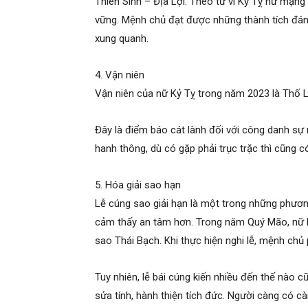
Thiên Sinh – Địa Lợi: Theo tử vi Kỷ Tỵ nữ mạng
vững. Mệnh chủ đạt được những thành tích đán
xung quanh.
4. Vận niên
Vận niên của nữ Kỷ Tỵ trong năm 2023 là Thố L
Đây là điểm báo cát lành đối với công danh s
hanh thông, dù có gặp phải trục trặc thì cũng 
5. Hóa giải sao hạn
Lễ cúng sao giải hạn là một trong những phương
cảm thấy an tâm hơn. Trong năm Quý Mão, nữ K
sao Thái Bạch. Khi thực hiện nghi lễ, mệnh chủ 
Tuy nhiên, lễ bái cúng kiến nhiều đến thế nào
sửa tính, hành thiện tích đức. Người càng có 