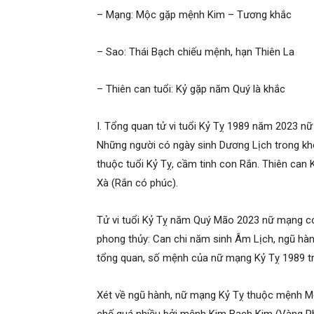
– Mạng: Mộc gặp mệnh Kim – Tương khắc
– Sao: Thái Bạch chiếu mệnh, hạn Thiên La
– Thiên can tuổi: Kỷ gặp năm Quý là khắc
I. Tổng quan tử vi tuổi Kỷ Tỵ 1989 năm 2023 n
Những người có ngày sinh Dương Lịch trong kh
thuộc tuổi Kỷ Tỵ, cầm tinh con Rắn. Thiên can Kỷ
Xà (Rắn có phúc).
Tử vi tuổi Kỷ Tỵ năm Quý Mão 2023 nữ mạng có
phong thủy: Can chi năm sinh Âm Lịch, ngũ hàn
tổng quan, số mệnh của nữ mạng Kỷ Tỵ 1989 t
Xét về ngũ hành, nữ mạng Kỷ Tỵ thuộc mệnh Mộ