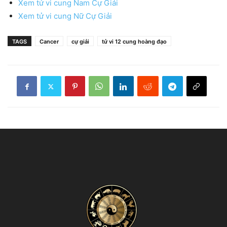
Xem tử vi cung Nam Cự Giải
Xem tử vi cung Nữ Cự Giải
TAGS
Cancer
cự giải
tử vi 12 cung hoàng đạo