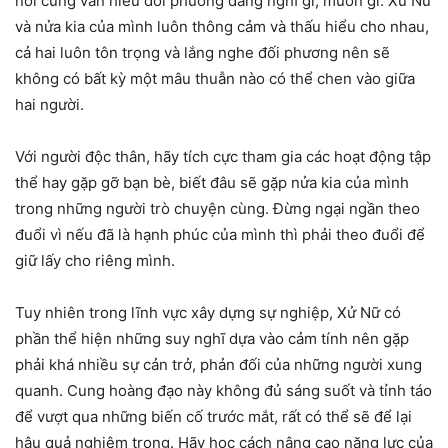
nói cũng vẫn hiểu đối phương đang nghĩ gì, muốn gì. Xử Nữ
và nửa kia của mình luôn thông cảm và thấu hiểu cho nhau,
cả hai luôn tôn trọng và lắng nghe đối phương nên sẽ
không có bất kỳ một mâu thuẫn nào có thể chen vào giữa
hai người.
Với người độc thân, hãy tích cực tham gia các hoạt động tập
thể hay gặp gỡ bạn bè, biết đâu sẽ gặp nửa kia của mình
trong những người trò chuyện cùng. Đừng ngại ngần theo
đuổi vì nếu đã là hạnh phúc của mình thì phải theo đuổi để
giữ lấy cho riêng mình.
Tuy nhiên trong lĩnh vực xây dựng sự nghiệp, Xử Nữ có
phần thể hiện những suy nghĩ dựa vào cảm tính nên gặp
phải khá nhiều sự cản trở, phản đối của những người xung
quanh. Cung hoàng đạo này không đủ sáng suốt và tỉnh táo
để vượt qua những biến cố trước mắt, rất có thể sẽ để lại
hậu quả nghiêm trọng. Hãy học cách nâng cao năng lực của