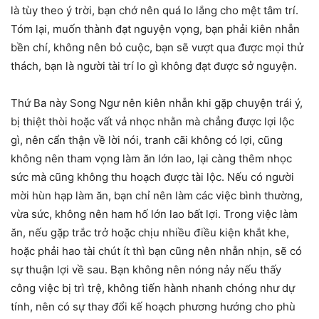
là tùy theo ý trời, bạn chớ nên quá lo lắng cho mệt tâm trí.
Tóm lại, muốn thành đạt nguyện vọng, bạn phải kiên nhẫn
bền chí, không nên bỏ cuộc, bạn sẽ vượt qua được mọi thử
thách, bạn là người tài trí lo gì không đạt được sở nguyện.
Thứ Ba này Song Ngư nên kiên nhẫn khi gặp chuyện trái ý,
bị thiệt thòi hoặc vất vả nhọc nhằn mà chẳng được lợi lộc
gì, nên cẩn thận về lời nói, tranh cãi không có lợi, cũng
không nên tham vọng làm ăn lớn lao, lại càng thêm nhọc
sức mà cũng không thu hoạch được tài lộc. Nếu có người
mời hùn hạp làm ăn, bạn chỉ nên làm các việc bình thường,
vừa sức, không nên ham hố lớn lao bất lợi. Trong việc làm
ăn, nếu gặp trắc trở hoặc chịu nhiều điều kiện khắt khe,
hoặc phải hao tài chút ít thì bạn cũng nên nhẫn nhịn, sẽ có
sự thuận lợi về sau. Bạn không nên nóng nảy nếu thấy
công việc bị trì trệ, không tiến hành nhanh chóng như dự
tính, nên có sự thay đổi kế hoạch phương hướng cho phù