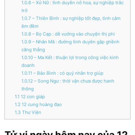
1.0.6
– Xử Nữ : tình duyên nở hoa, sự nghiệp trắc
trở
1.0.7
– Thiên Bình : sự nghiệp tốt đẹp, tình cảm
êm đềm
1.0.8
– Bọ Cạp : dễ vướng vào chuyện thị phi
1.0.9
– Nhân Mã : đường tình duyên gập ghềnh
căng thẳng
1.0.10
– Ma Kết : thuận lợi trong công việc kinh
doanh
1.0.11
– Bảo Bình : có quý nhân trợ giúp
1.0.12
– Song Ngư : thời vận chưa được hanh
thông
1.1
12 con giáp
1.2
12 cung hoàng đạo
1.3
Thư Viện
Tử vi ngày hôm nay của 12