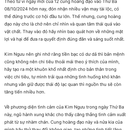
Theo tử vi ngày mới của 12 cung hoàng đạo vào Thứ Ba
08/10/2024 hôm nay, đón nhận nhiều vận may tài lộc, có
thể đứng trước cơ hội đầu tư lớn. Thế nhưng, cung hoàng
đạo này cho là chớ nên chỉ nhìn và quan tâm thái quá vào
vật chất. Thay vào đó hãy nhìn bao quát hơn về những mặt
lợi và hại để đưa ra quyết định đúng đắn và sáng suốt nhất.
Kim Ngưu nên ghi nhớ rằng tiền bạc có dư dả thì bản mệnh
cũng không nên chi tiêu thoải mái theo ý thích của mình,
hãy tạo ra một khuôn khổ nhất định cho bản thân trong
việc chi tiêu, tự mình trải qua những tình huống khó khăn
nhưng vẫn giữ được thái độ lạc quan thì nguồn thu sẽ còn
tăng tiến nhiều hơn.
Về phương diện tình cảm của Kim Ngưu trong ngày Thứ Ba
này, ngũ hành xung khắc cho thấy căng thẳng tình cảm xuất
phát từ sự nhàm chán. Cung hoàng đạo này và nửa kia của
mình hãy thử thay đổi không gian, tạo những tình tiết lãng