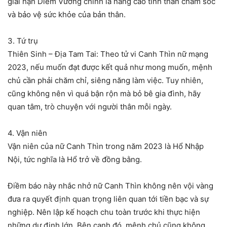
giải hạn Diêm Vương chính là nâng cao tinh thần chăm sóc
và bảo vệ sức khỏe của bản thân.
3. Tứ trụ
Thiên Sinh – Địa Tam Tai: Theo tử vi Canh Thìn nữ mạng
2023, nếu muốn đạt được kết quả như mong muốn, mệnh
chủ cần phải chăm chỉ, siêng năng làm việc. Tuy nhiên,
cũng không nên vì quá bận rộn mà bỏ bê gia đình, hãy
quan tâm, trò chuyện với người thân mỗi ngày.
4. Vận niên
Vận niên của nữ Canh Thìn trong năm 2023 là Hổ Nhập
Nội, tức nghĩa là Hổ trở về đồng bằng.
Điềm báo này nhắc nhở nữ Canh Thìn không nên vội vàng
đưa ra quyết định quan trọng liên quan tới tiền bạc và sự
nghiệp. Nên lập kế hoạch chu toàn trước khi thực hiện
những dự định lớn. Bên cạnh đó, mệnh chủ cũng không