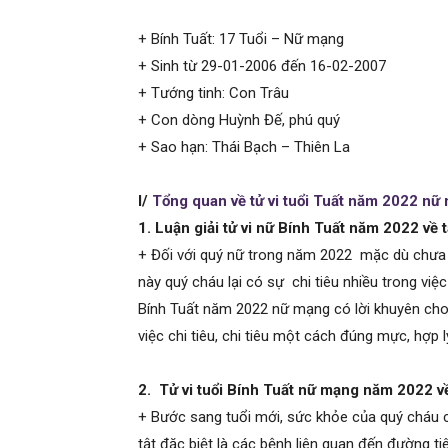
+ Bính Tuất: 17 Tuổi – Nữ mạng
+ Sinh từ 29-01-2006 đến 16-02-2007
+ Tướng tinh: Con Trâu
+ Con dòng Huỳnh Đế, phú quý
+ Sao hạn: Thái Bạch – Thiên La
I/
Tổng quan về tử vi tuổi Tuất năm 2022 nữ
1. Luận giải tử vi nữ Bính Tuất năm 2022 về t
+ Đối với quý nữ trong năm 2022 mặc dù chưa b
này quý cháu lại có sự chi tiêu nhiều trong vi
Bính Tuất năm 2022 nữ mạng có lời khuyên cho 
việc chi tiêu, chi tiêu một cách đúng mực, hợp 
2. Tử vi tuổi Bính Tuất nữ mạng năm 2022 v
+ Bước sang tuổi mới, sức khỏe của quý cháu 
tật đặc biệt là các bệnh liên quan đến đường t