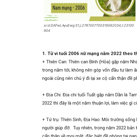
xr:d:DAFwLAyuEwg:51,j:2787007700319562034,t:23100
904
1. Tử vi tuổi 2006 nữ mạng năm 2022 theo th
+ Thiên Can: Thiên can Bính (Hỏa) gặp năm Nh
trong năm tới, không nên góp vốn đầu tư làm ăn
ngoài cũng nên chú ý đi lại xe cộ cẩn thận đề p
+ Địa Chi: Địa chi tuổi Tuất gặp năm Dần là T
2022 thì đây là một năm thuận lợi, làm việc gì c
+ Tứ trụ: Thiên Sinh, Địa Hao: Môi trường sống
người giúp đỡ. Tuy nhiên, trong năm 2022 bản 
cẩn thận về mọi mặt, đặc biệt đề phòng tai nạn 