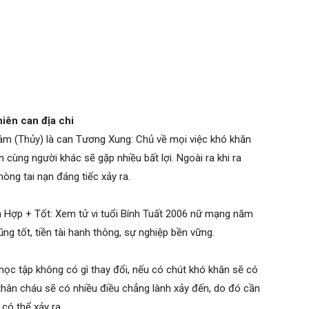
iên can địa chi
âm (Thủy) là can Tương Xung: Chủ về mọi việc khó khăn
 cùng người khác sẽ gặp nhiều bất lợi. Ngoài ra khi ra
hòng tai nạn đáng tiếc xảy ra.
am Hợp + Tốt: Xem tử vi tuổi Bính Tuất 2006 nữ mạng năm
ũng tốt, tiền tài hanh thông, sự nghiệp bền vững.
 học tập không có gì thay đổi, nếu có chút khó khăn sẽ có
thân cháu sẽ có nhiều điều chẳng lành xảy đến, do đó cần
có thể xảy ra.