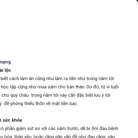
 mạng
ài lộc
iết cách làm ăn cũng như làm ra tiền như trong năm tới
ệc học tập cũng như mua sắm cho bản thân. Do đó, tử vi tuổi
cho quý cháu trong năm tới này cần đặc biệt lưu ý tới
lý đề phòng thiếu thốn về mặt tiền bạc.
ề sức khỏe
có phần giảm sút so với các năm trước, dễ bị ốm đau bệnh
iêu hóa, thận yếu, hoặc răng gặp vấn đề như đau răng, sâu