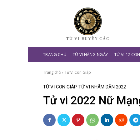
TỬ VI HUYỀN CÁC
TRANG CHỦ
TỬ VI HÀNG NGÀY
TỬ VI 12 CO
Trang chủ
Tử Vi Con Giáp
TỬ VI CON GIÁP
TỬ VI NHÂM DẦN 2022
Tử vi 2022 Nữ Mạn