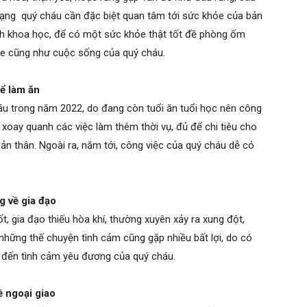
 mạng quý cháu cần đặc biệt quan tâm tới sức khỏe của bản
ch khoa học, để có một sức khỏe thật tốt đề phòng ốm
ỏe cũng như cuộc sống của quý cháu.
ể làm ăn
áu trong năm 2022, do đang còn tuổi ăn tuổi học nên công
 xoay quanh các việc làm thêm thời vụ, đủ để chi tiêu cho
n thân. Ngoài ra, năm tới, công việc của quý cháu dễ có
g về gia đạo
, gia đạo thiếu hòa khí, thường xuyên xảy ra xung đột,
những thế chuyện tình cảm cũng gặp nhiều bất lợi, do có
g đến tình cảm yêu đương của quý cháu.
ề ngoại giao