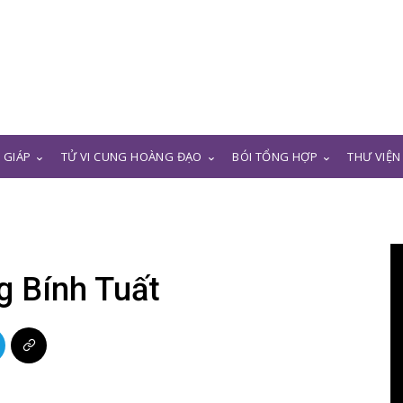
N GIÁP
TỬ VI CUNG HOÀNG ĐẠO
BÓI TỔNG HỢP
THƯ VIỆN
g Bính Tuất