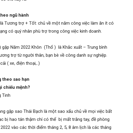
theo ngũ hành
 Tương trợ + Tốt: chủ về một năm công việc làm ăn ít có
mạng có quý nhân phù trợ trong công việc kinh doanh.
) gặp Năm 2022 Khôn (Thổ ) là Khắc xuất – Trung bình
ơng trợ từ người thân, bạn bè về công danh sự nghiệp.
 ( xe, điện thoại,..)
g theo sao hạn
gì chiếu mệnh?
g Tinh
ạng gặp sao Thái Bạch là một sao xấu chủ về mọi việc bất
bạc bị hao tán thậm chí có thể bị mất trắng tay, đề phòng
2022 vào các thời điểm tháng 2, 5, 8 âm lịch là các tháng