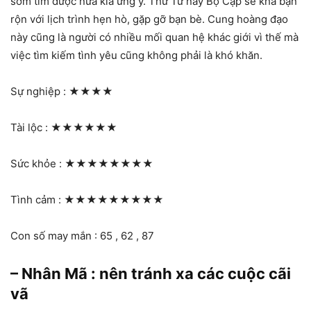
sớm tìm được nửa kia ưng ý. Thứ Tư này Bọ Cạp sẽ khá bận
rộn với lịch trình hẹn hò, gặp gỡ bạn bè. Cung hoàng đạo
này cũng là người có nhiều mối quan hệ khác giới vì thế mà
việc tìm kiếm tình yêu cũng không phải là khó khăn.
Sự nghiệp :
★★★★
Tài lộc :
★★★★★★
Sức khỏe :
★★★★★★★★
Tình cảm :
★★★★★★★★★
Con số may mắn : 65 , 62 , 87
– Nhân Mã : nên tránh xa các cuộc cãi
vã