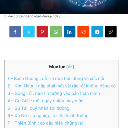
tu-vi-cung-hoang-dao-hang-ngay
Mục lục
[
Ẩn
]
1
– Bạch Dương : dễ trở nên bốc đồng và xốc nổi
2
– Kim Ngưu : gặp phải một vài rắc rối không đáng có
3
– Song Tử : nên tin tưởng vào bản thân mình
4
– Cự Giải : một ngày nhiều may mắn
5
– Sư Tử : quý nhân soi đường
6
– Xử Nữ : sự nghiệp, tài lộc hanh thông
7
– Thiên Bình : có dấu hiệu chững lại