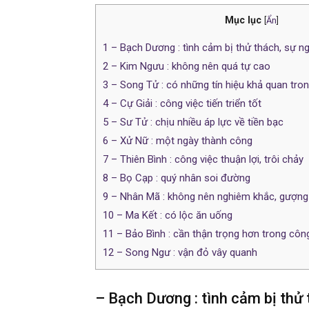
Mục lục
[
Ẩn
]
1
– Bạch Dương : tình cảm bị thử thách, sự n
2
– Kim Ngưu : không nên quá tự cao
3
– Song Tử : có những tín hiệu khả quan tro
4
– Cự Giải : công việc tiến triển tốt
5
– Sư Tử : chịu nhiều áp lực về tiền bạc
6
– Xử Nữ : một ngày thành công
7
– Thiên Bình : công việc thuận lợi, trôi chảy
8
– Bọ Cạp : quý nhân soi đường
9
– Nhân Mã : không nên nghiêm khắc, gượng
10
– Ma Kết : có lộc ăn uống
11
– Bảo Bình : cần thận trọng hơn trong côn
12
– Song Ngư : vận đỏ vây quanh
– Bạch Dương : tình cảm bị thử