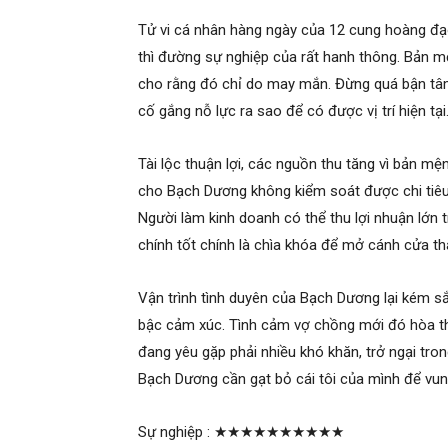
Tử vi cá nhân hàng ngày của 12 cung hoàng đạ
thì đường sự nghiệp của rất hanh thông. Bản m
cho rằng đó chỉ do may mắn. Đừng quá bận tâm 
cố gắng nỗ lực ra sao để có được vị trí hiện tại
Tài lộc thuận lợi, các nguồn thu tăng vì bản mệ
cho Bạch Dương không kiểm soát được chi tiêu
Người làm kinh doanh có thể thu lợi nhuận lớn t
chính tốt chính là chìa khóa để mở cánh cửa t
Vận trình tình duyên của Bạch Dương lại kém sắ
bậc cảm xúc. Tình cảm vợ chồng mới đó hòa th
đang yêu gặp phải nhiều khó khăn, trở ngại tro
Bạch Dương cần gạt bỏ cái tôi của mình để vu
Sự nghiệp :
★★★★★★★★★★