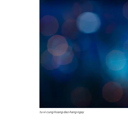
tu-vi-cung-hoang-dao-hang-ngay