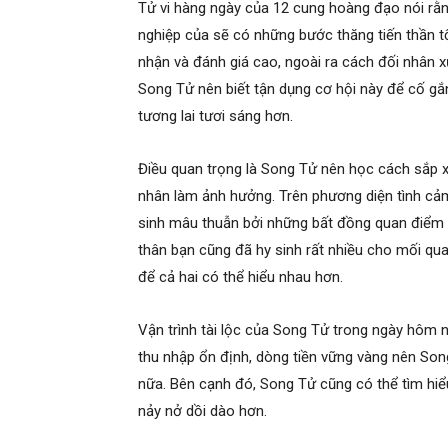
Tử vi hàng ngày của 12 cung hoàng đạo nói r
nghiệp của sẽ có những bước thăng tiến thần t
nhận và đánh giá cao, ngoài ra cách đối nhân 
Song Tử nên biết tận dụng cơ hội này để cố g
tương lai tươi sáng hơn.
Điều quan trọng là Song Tử nên học cách sắp xế
nhân làm ảnh hưởng. Trên phương diện tình cảm
sinh mâu thuẫn bởi những bất đồng quan điểm 
thân bạn cũng đã hy sinh rất nhiều cho mối qua
để cả hai có thể hiểu nhau hơn.
Vận trình tài lộc của Song Tử trong ngày hôm na
thu nhập ổn định, dòng tiền vững vàng nên So
nữa. Bên cạnh đó, Song Tử cũng có thể tìm hiể
nảy nở dồi dào hơn.