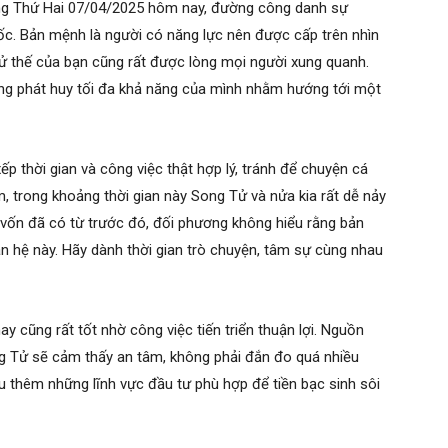
ằng Thứ Hai 07/04/2025 hôm nay, đường công danh sự
ốc. Bản mệnh là người có năng lực nên được cấp trên nhìn
xử thế của bạn cũng rất được lòng mọi người xung quanh.
ắng phát huy tối đa khả năng của mình nhằm hướng tới một
p thời gian và công việc thật hợp lý, tránh để chuyện cá
, trong khoảng thời gian này Song Tử và nửa kia rất dễ nảy
vốn đã có từ trước đó, đối phương không hiểu rằng bản
n hệ này. Hãy dành thời gian trò chuyện, tâm sự cùng nhau
y cũng rất tốt nhờ công việc tiến triển thuận lợi. Nguồn
ng Tử sẽ cảm thấy an tâm, không phải đắn đo quá nhiều
u thêm những lĩnh vực đầu tư phù hợp để tiền bạc sinh sôi