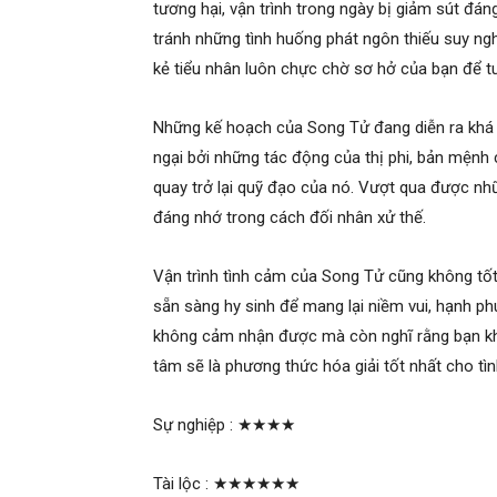
tương hại, vận trình trong ngày bị giảm sút đán
tránh những tình huống phát ngôn thiếu suy ngh
kẻ tiểu nhân luôn chực chờ sơ hở của bạn để tu
Những kế hoạch của Song Tử đang diễn ra khá 
ngại bởi những tác động của thị phi, bản mệnh 
quay trở lại quỹ đạo của nó. Vượt qua được n
đáng nhớ trong cách đối nhân xử thế.
Vận trình tình cảm của Song Tử cũng không tốt
sẵn sàng hy sinh để mang lại niềm vui, hạnh p
không cảm nhận được mà còn nghĩ rằng bạn kh
tâm sẽ là phương thức hóa giải tốt nhất cho tì
Sự nghiệp :
★★★★
Tài lộc :
★★★★★★