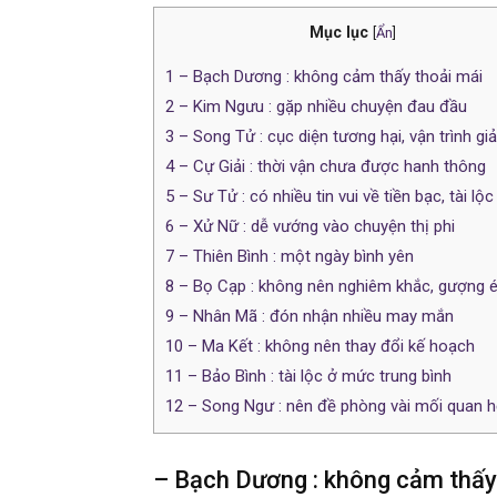
Mục lục
[
Ẩn
]
1
– Bạch Dương : không cảm thấy thoải mái
2
– Kim Ngưu : gặp nhiều chuyện đau đầu
3
– Song Tử : cục diện tương hại, vận trình gi
4
– Cự Giải : thời vận chưa được hanh thông
5
– Sư Tử : có nhiều tin vui về tiền bạc, tài lộc
6
– Xử Nữ : dễ vướng vào chuyện thị phi
7
– Thiên Bình : một ngày bình yên
8
– Bọ Cạp : không nên nghiêm khắc, gượng 
9
– Nhân Mã : đón nhận nhiều may mắn
10
– Ma Kết : không nên thay đổi kế hoạch
11
– Bảo Bình : tài lộc ở mức trung bình
12
– Song Ngư : nên đề phòng vài mối quan h
– Bạch Dương : không cảm thấy