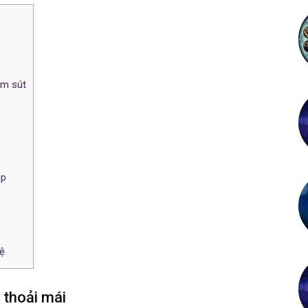
ảm sút
ép
ệ
 thoải mái