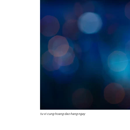
tu-vi-cung-hoang-dao-hang-ngay