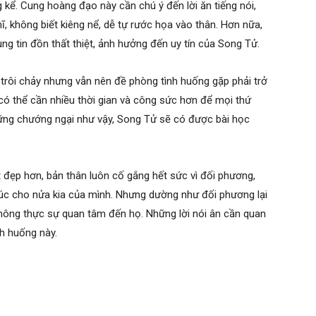
g kể. Cung hoàng đạo này cần chú ý đến lời ăn tiếng nói,
ĩ, không biết kiêng nể, dễ tự rước họa vào thân. Hơn nữa,
ng tin đồn thất thiệt, ảnh hưởng đến uy tín của Song Tử.
trôi chảy nhưng vẫn nên đề phòng tình huống gặp phải trở
có thể cần nhiều thời gian và công sức hơn để mọi thứ
hững chướng ngại như vậy, Song Tử sẽ có được bài học
 đẹp hơn, bản thân luôn cố gắng hết sức vì đối phương,
húc cho nửa kia của mình. Nhưng dường như đối phương lại
ông thực sự quan tâm đến họ. Những lời nói ân cần quan
nh huống này.