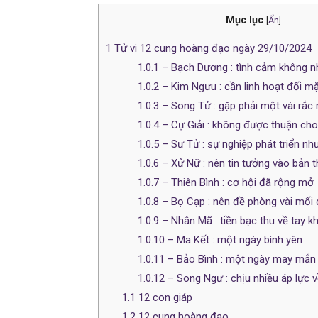
Mục lục
[
Ẩn
]
1
Tử vi 12 cung hoàng đạo ngày 29/10/2024
1.0.1
– Bạch Dương : tình cảm không n
1.0.2
– Kim Ngưu : cần linh hoạt đối mặ
1.0.3
– Song Tử : gặp phải một vài rắc
1.0.4
– Cự Giải : không được thuận cho
1.0.5
– Sư Tử : sự nghiệp phát triển nh
1.0.6
– Xử Nữ : nên tin tưởng vào bản 
1.0.7
– Thiên Bình : cơ hội đã rộng mở
1.0.8
– Bọ Cạp : nên đề phòng vài mối 
1.0.9
– Nhân Mã : tiền bạc thu về tay kh
1.0.10
– Ma Kết : một ngày bình yên
1.0.11
– Bảo Bình : một ngày may mắn v
1.0.12
– Song Ngư : chịu nhiều áp lực v
1.1
12 con giáp
1.2
12 cung hoàng đạo