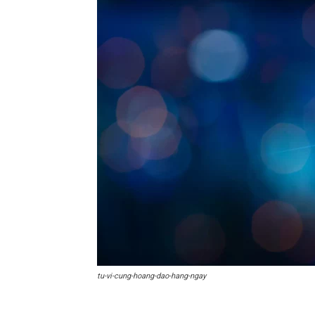
tu-vi-cung-hoang-dao-hang-ngay