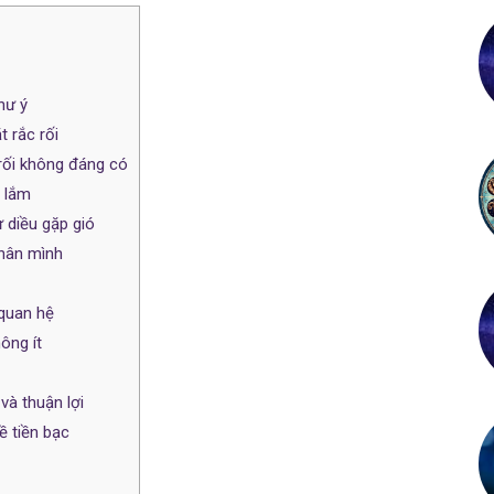
hư ý
t rắc rối
 rối không đáng có
 lắm
ư diều gặp gió
thân mình
quan hệ
ông ít
à thuận lợi
ề tiền bạc