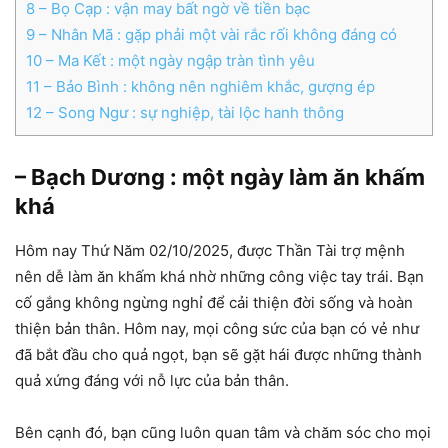
8
– Bọ Cạp : vận may bất ngờ về tiền bạc
9
– Nhân Mã : gặp phải một vài rắc rối không đáng có
10
– Ma Kết : một ngày ngập tràn tình yêu
11
– Bảo Bình : không nên nghiêm khắc, gượng ép
12
– Song Ngư : sự nghiệp, tài lộc hanh thông
– Bạch Dương : một ngày làm ăn khấm
khá
Hôm nay Thứ Năm 02/10/2025, được Thần Tài trợ mệnh
nên dễ làm ăn khấm khá nhờ những công việc tay trái. Bạn
cố gắng không ngừng nghỉ để cải thiện đời sống và hoàn
thiện bản thân. Hôm nay, mọi công sức của bạn có vẻ như
đã bắt đầu cho quả ngọt, bạn sẽ gặt hái được những thành
quả xứng đáng với nỗ lực của bản thân.
Bên cạnh đó, bạn cũng luôn quan tâm và chăm sóc cho mọi