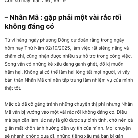
Con số may mắn : 56 , 69 , 9
– Nhân Mã : gặp phải một vài rắc rối
không đáng có
Tử vi hàng ngày phương Đông dự đoán rằng trong ngày
hôm nay Thứ Năm 02/10/2025, làm việc rất siêng năng và
chăm chỉ, cũng nhận được nhiều sự hỗ trợ trong công việc.
Song vẫn có những kẻ xấu đang ganh ghét, đố kị muốn
hãm hại. Không ai có thể làm hài lòng tất mọi người, vì vậy
bản thân Nhân Mã chỉ nên tập trung làm nhiệm vụ của mình
thật tốt.
Mặc dù đã cố gắng tránh những chuyện thị phi nhưng Nhân
Mã vẫn bị vướng vào một vài rắc rối không đáng có. Điều
mà bạn cần làm lúc này là giữ được sự bình tĩnh, chớ nên cả
giận mất khôn ảnh hưởng đến uy tín của mình. Mọi chuyện
sẽ nhanh chóng qua đi, những tiếng xấu mà bạn bị gán