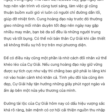
hợp nên vận trình vô cùng tươi sáng, làm việc gì cũng
thuận buồm xuôi gió vì luôn có người chỉ đường dẫn lối,
giúp đỡ nhiệt tình. Cung hoàng đạo này trước đó thường
gieo những mối nhân duyên tốt đẹp nên ngày nay gặp
nhiều may mắn, bạn bè đa số đều là những người trung
thực và tốt bụng. Có thể nói bản thân Cự Giải khi cần thiết
sẽ không thiếu sự hỗ trợ trên mọi phương diện.
Để có điều này cũng một phần là nhờ cách đối nhân xử thế
khéo léo của Cự Giải. Nếu cung hoàng đạo này giữ vững
được sự tích cực như vậy thì chẳng bao giờ phải lo lắng khi
rơi vào hoàn cảnh khó khăn cả. Tình yêu đôi lứa cũng êm
đẹp, Cự Giải hãy tận hưởng những giây phút ngọt ngào và
ấm áp bên một nửa yêu thương của mình.
Đường tài lộc của Cự Giải hôm nay có dấu hiệu vượng sắc
khá rõ ràng, bản mệnh có cơ hội cải thiện nguồn thu nhập