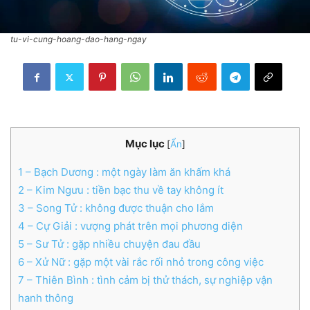
tu-vi-cung-hoang-dao-hang-ngay
Mục lục
[
Ẩn
]
1
– Bạch Dương : một ngày làm ăn khấm khá
2
– Kim Ngưu : tiền bạc thu về tay không ít
3
– Song Tử : không được thuận cho lắm
4
– Cự Giải : vượng phát trên mọi phương diện
5
– Sư Tử : gặp nhiều chuyện đau đầu
6
– Xử Nữ : gặp một vài rắc rối nhỏ trong công việc
7
– Thiên Bình : tình cảm bị thử thách, sự nghiệp vận
hanh thông