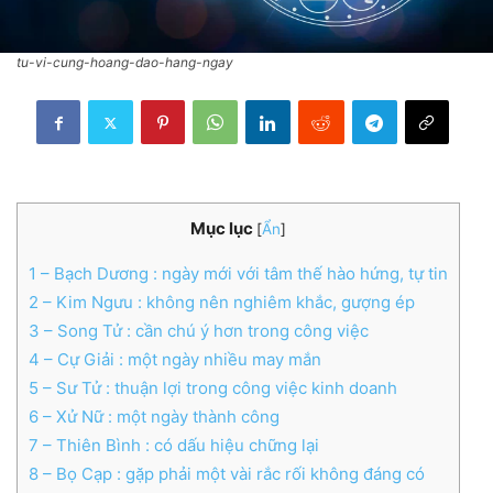
tu-vi-cung-hoang-dao-hang-ngay
Mục lục
[
Ẩn
]
1
– Bạch Dương : ngày mới với tâm thế hào hứng, tự tin
2
– Kim Ngưu : không nên nghiêm khắc, gượng ép
3
– Song Tử : cần chú ý hơn trong công việc
4
– Cự Giải : một ngày nhiều may mắn
5
– Sư Tử : thuận lợi trong công việc kinh doanh
6
– Xử Nữ : một ngày thành công
7
– Thiên Bình : có dấu hiệu chững lại
8
– Bọ Cạp : gặp phải một vài rắc rối không đáng có