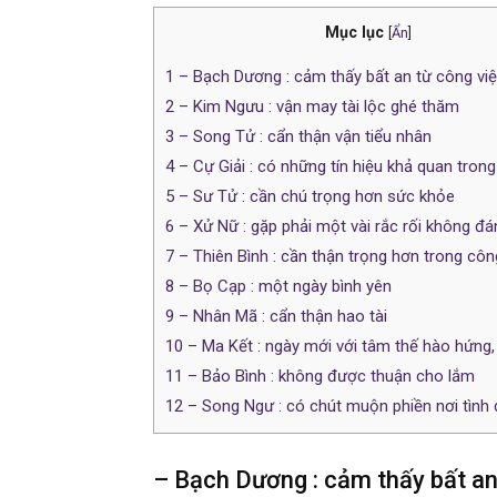
Mục lục
[
Ẩn
]
1
– Bạch Dương : cảm thấy bất an từ công vi
2
– Kim Ngưu : vận may tài lộc ghé thăm
3
– Song Tử : cẩn thận vận tiểu nhân
4
– Cự Giải : có những tín hiệu khả quan trong
5
– Sư Tử : cần chú trọng hơn sức khỏe
6
– Xử Nữ : gặp phải một vài rắc rối không đ
7
– Thiên Bình : cần thận trọng hơn trong côn
8
– Bọ Cạp : một ngày bình yên
9
– Nhân Mã : cẩn thận hao tài
10
– Ma Kết : ngày mới với tâm thế hào hứng, 
11
– Bảo Bình : không được thuận cho lắm
12
– Song Ngư : có chút muộn phiền nơi tình
– Bạch Dương : cảm thấy bất an