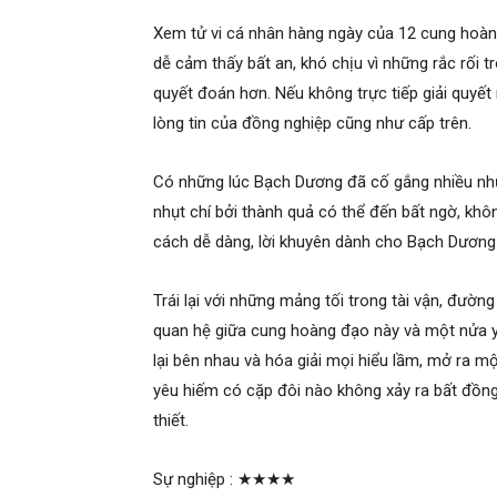
Xem tử vi cá nhân hàng ngày của 12 cung hoàn
dễ cảm thấy bất an, khó chịu vì những rắc rối 
quyết đoán hơn. Nếu không trực tiếp giải quyế
lòng tin của đồng nghiệp cũng như cấp trên.
Có những lúc Bạch Dương đã cố gắng nhiều nh
nhụt chí bởi thành quả có thể đến bất ngờ, k
cách dễ dàng, lời khuyên dành cho Bạch Dương 
Trái lại với những mảng tối trong tài vận, đườ
quan hệ giữa cung hoàng đạo này và một nửa yê
lại bên nhau và hóa giải mọi hiểu lầm, mở ra mộ
yêu hiếm có cặp đôi nào không xảy ra bất đồn
thiết.
Sự nghiệp :
★★★★