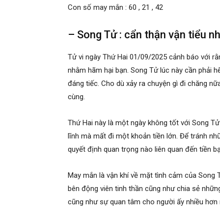
Con số may mắn : 60 , 21 , 42
– Song Tử : cẩn thận vận tiểu n
Tử vi ngày Thứ Hai 01/09/2025 cảnh báo với rằ
nhằm hãm hại bạn. Song Tử lúc này cần phải hết
đáng tiếc. Cho dù xảy ra chuyện gì đi chăng nữa
cùng.
Thứ Hai này là một ngày không tốt với Song Tử v
lĩnh mà mất đi một khoản tiền lớn. Để tránh nhữ
quyết định quan trọng nào liên quan đến tiền b
May mắn là vận khí về mặt tình cảm của Song 
bên động viên tinh thần cũng như chia sẻ những
cũng như sự quan tâm cho người ấy nhiều hơn 