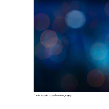
tu-vi-cung-hoang-dao-hang-ngay