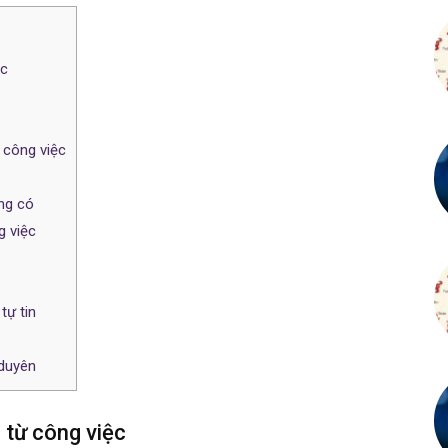
ệc
 công việc
áng có
g việc
tự tin
 duyên
 từ công việc