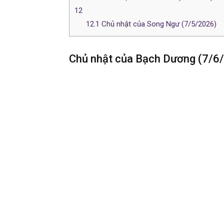
12
12.1
Chủ nhật của Song Ngư (7/5/2026)
Chủ nhật của Bạch Dương (7/6
Mặt Trăng 135 độ sao Mộc chỉ ra rằng bạn có 
là quá nhiều việc nên bạn không thể quan tâm t
–
Sự nghiệp
: Dạo này bạn mệt rồi đúng không?
cười nhưng lòng thì đã mỏi. Đừng gồng mình q
chút, không ai trách bạn đâu.
–
Tài chính
: Hôm nay có nguồn thu mới về tài 
toàn mới là giải pháp chứ không cố bắt chước t
–
Sức khỏe
: Bớt thức đêm cày phim, bớt trà 