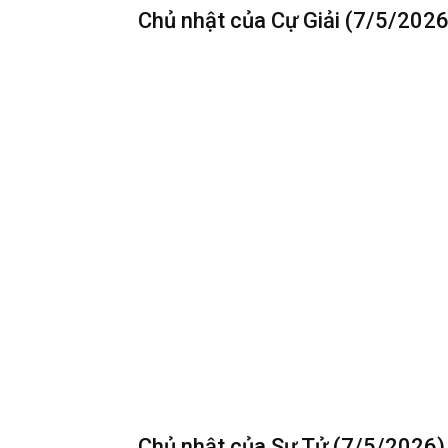
Chủ nhật của Cự Giải (7/5/2026
Tiếp nối , Mặt Trăng 135 độ sao Kim hỗ trợ để 
hãy biến nó thành cơ hội để bạn học hỏi nhiều 
–
Sự nghiệp
: Hôm nay là thời điểm lý tưởng để
giai đoạn tiếp theo. Một tư duy ngăn nắp bắt n
bạn sẽ tăng lên đáng kể.
–
Tài chính
: Khía cạnh tiền bạc có nhiều dấu h
động lý trí. Lợi nhuận nhỏ hôm nay là phần thư
–
Sức khỏe
: Thân có an thì tâm mới lạc. Việc 
thầm. Một ngày dừng lại để chăm sóc thân thể 
Chủ nhật của Sư Tử (7/5/2026)