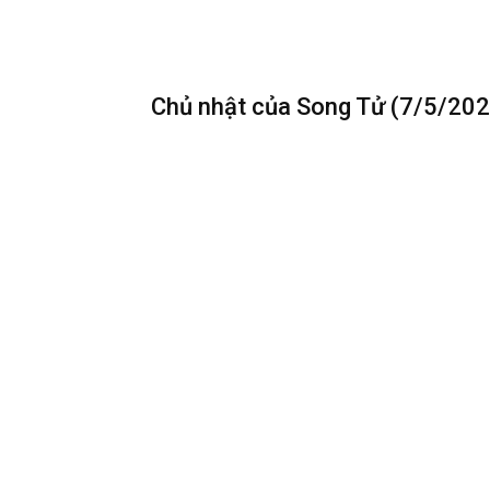
Chủ nhật của Song Tử (7/5/202
Mặt Trăng 30 độ sao Diêm Vương nhắc nhở bạn nh
nói ra, nếu không sẽ tự gây ra bất lợi cho mình.
–
Sự nghiệp
: Tự tin là tốt, nhưng tự phụ lại là
để tiếp thu những ý kiến đóng góp mang tính xâ
–
Tình cảm
: Có những ngày thấy cả thế giới ch
chỉ cần mình thương mình là đủ rồi.
–
Tài chính
: Gom góp từng chút một, hôm nay t
thong thả, chọn những gì an toàn, vừa sức mì