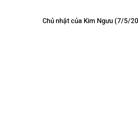
hãy tắt các thiết bị điện tử sớm để đi ngủ nhé.
Chủ nhật của Kim Ngưu (7/5/2
Mặt Trăng 30 độ sao Hải Vương khuyên bạn hãy
không phải cố gắng nghĩ ra nhiều cách để giấu 
–
Sự nghiệp
: Bạn đang đứng trước một quyết đ
bên ngoài, hãy lùi lại một bước để lắng nghe trự
thêm lòng dũng cảm để thừa nhận nó.
–
Tài chính
: Hôm nay bạn có thể nhận được một
đồng mới được ký kết. Hãy trích ngay một phần 
khác.
–
Tình cảm
: Bạn có thể “thả thính” ai đó ngà
nhận ra rằng hành động thực tế mới là chân ái.